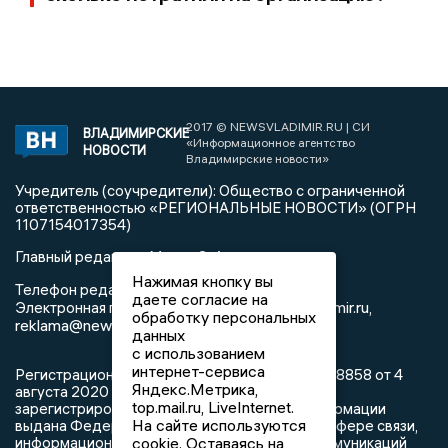
2017 © NEWSVLADIMIR.RU | СИ
ВЛАДИМИРСКИЕ
«Информационное агентство
НОВОСТИ
Владимирские новости»
Учредитель (соучредители): Общество с ограниченной
ответственностью «РЕГИОНАЛЬНЫЕ НОВОСТИ» (ОГРН
1107154017354)
Главный редактор: Мазов С. А.
Нажимая кнопку вы
8 (4922) 666916
Телефон редакции:
даете согласие на
info@newsvladimir.ru
Электронная почта редакции:
,
обработку персональных
reklama@newsvladimir.ru
данных
с использованием
интернет-сервиса
Регистрационный номер: серия Эл № ФС77-78858 от 4
Яндекс.Метрика,
августа 2020 г. согласно выписке из реестра
top.mail.ru, LiveInternet.
зарегистрированных средств массовой информации
На сайте используются
выдана Федеральной службой по надзору в сфере связи,
информационных технологий и массовых коммуникаций
cookie. Оставаясь на