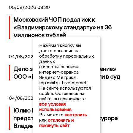
05/08/2026 08:30
Московский ЧОП подал иск к
«Владимирскому стандарту» на 36
миллионов рублей
Нажимая кнопку вы
даете согласие на
обработку персональных
04/08/2026 15:40
данных
с использованием
Дело застройщика ЖК «Поколение»
интернет-сервиса
ООО «Капитал Строй» передали в суд
Яндекс.Метрика,
top.mail.ru, LiveInternet.
На сайте используются
cookie. Оставаясь на
04/08/2026 11:36
сайте, вы принимаете
все условия
использования.
Юлию Калистову официально
Вы можете
настроить
представили в должности прокурора
или
отклонить и
Владимирской области
покинуть сайт