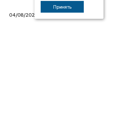
Принять
04/08/2026 09:01
В Суздале прошёл Фестиваль Огурца:
сколько потратили на организацию?
03/08/2026 14:13
Площадь пожара на складе Wildberries
составляет 100 тысяч квадратных
метров
2017 © NEWSVLADIMIR.RU | СИ
ВЛАДИМИРСКИЕ
«Информационное агентство
НОВОСТИ
Владимирские новости»