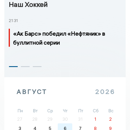
Наш Хоккей
21:31
«Ак Барс» победил «Нефтяник» в
буллитной серии
АВГУСТ
2026
Пн
Вт
Ср
Чт
Пт
Сб
Вс
27
28
29
30
31
1
2
3
4
5
6
7
8
9