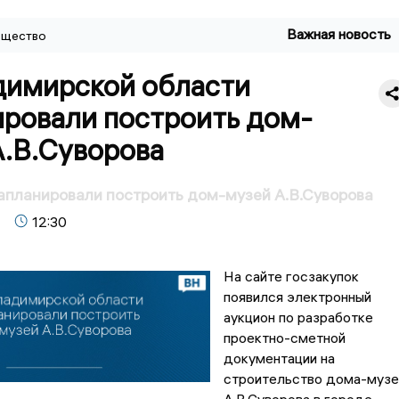
Важная новость
щество
димирской области
ировали построить дом-
А.В.Суворова
апланировали построить дом-музей А.В.Суворова
12:30
На сайте госзакупок
появился электронный
аукцион по разработке
проектно-сметной
документации на
строительство дома-музе