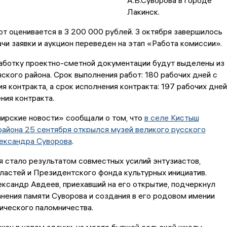
А.В.Суворова в городе
Лакинск.
т оценивается в 3 200 000 рублей. 3 октября завершилось
чи заявки и аукцион переведен на этап «Работа комиссии».
работку проектно-сметной документации будут выделены из
кого района. Срок выполнения работ: 180 рабочих дней с
я контракта, а срок исполнения контракта: 197 рабочих дней
ния контракта.
ирские новости» сообщали о том, что
в селе Кистыш
айона 25 сентября открылся музей великого русского
ександра Суворова
.
 стало результатом совместных усилий энтузиастов,
ластей и Президентского фонда культурных инициатив.
ксандр Авдеев, приехавший на его открытие, подчеркнул
нения памяти Суворова и создания в его родовом имении
ического паломничества.