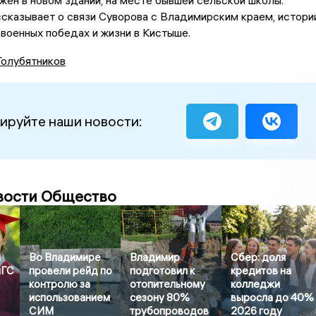
ен в новом здании, на месте бывшей сельской школы.
сказывает о связи Суворова с Владимирским краем, истори
о военных победах и жизни в Кистыше.
Голубятников
ируйте наши новости:
вости Общество
й
Во Владимире
Владимир
Сбер: доля
иГС
провели рейд по
подготовил к
кредитов на
контролю за
отопительному
колледжи
использованием
сезону 80%
выросла до 40%
СИМ
трубопроводов
2026 году