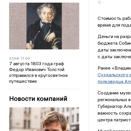
© -
Стоимость рабо
время для пода
Деньги на раз
бюджета Собинс
даты заключени
с даты заключе
07/08
17:00
7 августа 1803 года граф
Ранее «Владим
Федор Иванович Толстой
Суздальского р
отправился в кругосветное
путешествие
полководца Ал
Создание музея
Новости компаний
региональных в
Губернатор Але
важность сохра
центра патриот