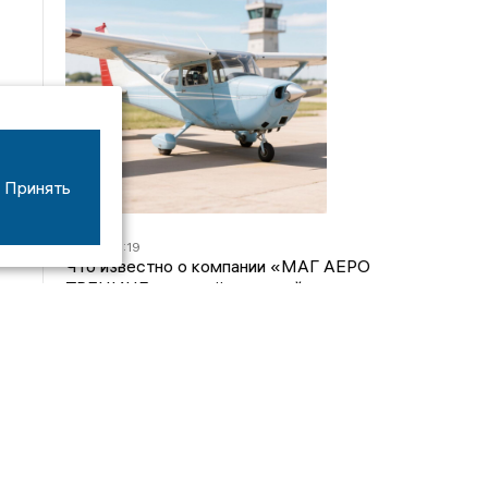
Принять
07/08
16:19
Что известно о компании «МАГ АЕРО
ТРЕНИНГ», самолёт которой потерпел крушение
во Владимирской области?
05/08
17:00
Странный презент для учителя: стали известны
подробности истории о педагоге-извращенце во
Владимирской области
04/08
15:40
Дело застройщика ЖК «Поколение» ООО