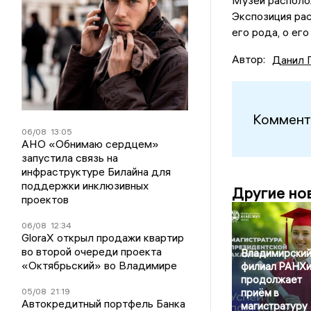
Музей располож
Экспозиция рас
его рода, о ег
Автор:
Данил 
Коммент
06/08
13:05
АНО «Обнимаю сердцем»
запустила связь на
инфраструктуре Билайна для
поддержки инклюзивных
Другие но
проектов
06/08
12:34
GloraX открыл продажи квартир
во второй очереди проекта
Владимирски
«Октябрьский» во Владимире
филиал РАНХ
продолжает
05/08
21:19
приём в
Автокредитный портфель Банка
магистратуру