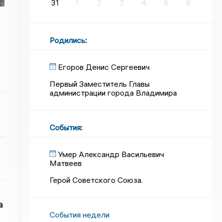
31
1
2
3
4
5
6
Родились
:
Егоров Денис Сергеевич
Первый Заместитель Главы
администрации города Владимира
События
:
Умер Александр Васильевич
Матвеев
Герой Советского Союза.
а
События недели