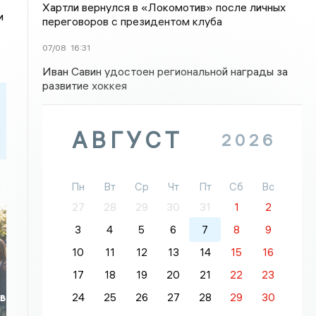
Хартли вернулся в «Локомотив» после личных
и
переговоров с президентом клуба
07/08
16:31
Иван Савин удостоен региональной награды за
развитие хоккея
АВГУСТ
2026
Пн
Вт
Ср
Чт
Пт
Сб
Вс
27
28
29
30
31
1
2
3
4
5
6
7
8
9
10
11
12
13
14
15
16
17
18
19
20
21
22
23
24
25
26
27
28
29
30
 в