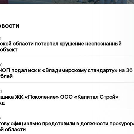
овости
4
ской области потерпел крушение неопознанный
 объект
30
ЧОП подал иск к «Владимирскому стандарту» на 36
ублей
0
йщика ЖК «Поколение» ООО «Капитал Строй»
уд
6
ову официально представили в должности прокурор
й области