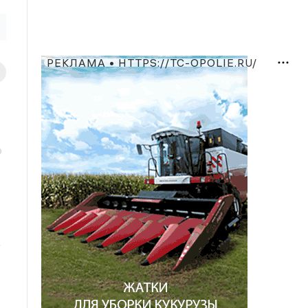
РЕКЛАМА • HTTPS://TC-OPOLIE.RU/
о
о