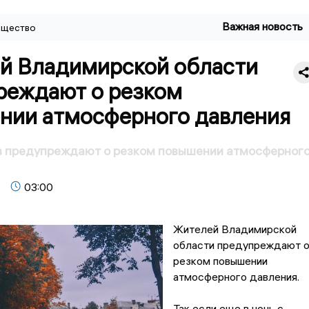
Важная новость
щество
й Владимирской области
реждают о резком
нии атмосферного давления
 предупреждают о резком повышении атмосферног
03:00
Жителей Владимирской
области предупреждают 
резком повышении
атмосферного давления.
Так если еще в ночь с