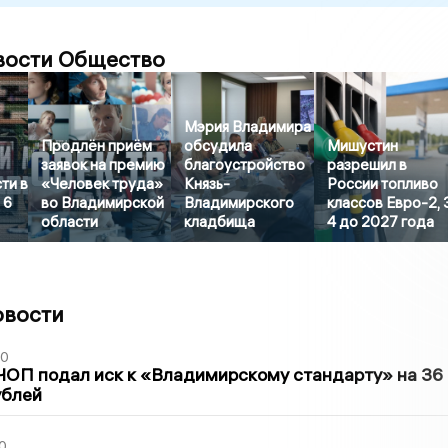
вости Общество
Мэрия Владимира
Продлён приём
обсудила
Мишустин
заявок на премию
благоустройство
разрешил в
ти в
«Человек труда»
Князь-
России топливо
 6
во Владимирской
Владимирского
классов Евро-2, 
области
кладбища
4 до 2027 года
овости
30
ЧОП подал иск к «Владимирскому стандарту» на 36
ублей
0