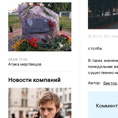
© Фото: ВН / Ви
столба.
06/08
17:00
В таких значен
Атака мертвецов
понедельник ве
существенно н
Новости компаний
Автор:
Виктор
Коммент