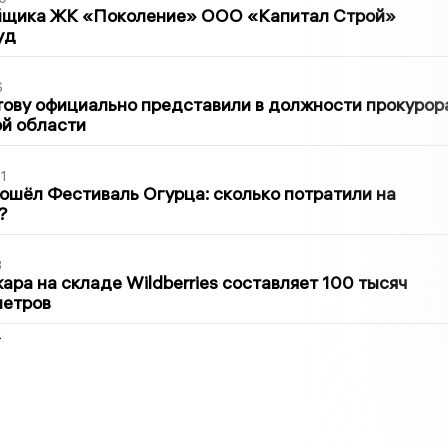
йщика ЖК «Поколение» ООО «Капитал Строй»
уд
6
ову официально представили в должности прокурор
й области
1
ошёл Фестиваль Огурца: сколько потратили на
?
3
ра на складе Wildberries составляет 100 тысяч
метров
2