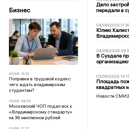
Дело застро
Бизнес
передали в с
04/08/2026 11:3
Юлию Калист
Владимирско
04/08/2026 09:0
В Суздале пр
организацию
05/08
13:32
03/08/2026 14:1
Поправки в трудовой кодекс:
Площадь пожа
чего ждать владимирским
квадратных 
студентам?
Новости СМИ
05/08
08:30
Московский ЧОП подал иск к
«Владимирскому стандарту»
на 36 миллионов рублей
03/08
17:32