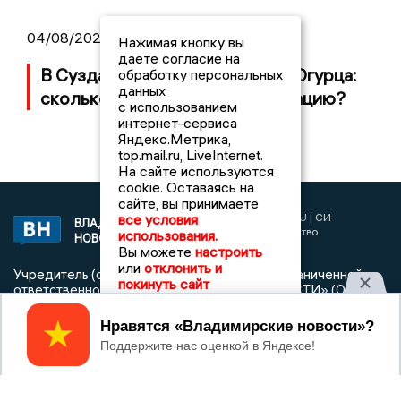
04/08/2026 09:01
Нажимая кнопку вы
даете согласие на
В Суздале прошёл Фестиваль Огурца:
обработку персональных
данных
сколько потратили на организацию?
с использованием
интернет-сервиса
Яндекс.Метрика,
top.mail.ru, LiveInternet.
На сайте используются
cookie. Оставаясь на
сайте, вы принимаете
2017 © NEWSVLADIMIR.RU | СИ
все условия
ВЛАДИМИРСКИЕ
«Информационное агентство
использования.
НОВОСТИ
Владимирские новости»
Вы можете
настроить
или
отклонить и
Учредитель (соучредители): Общество с ограниченной
покинуть сайт
ответственностью «РЕГИОНАЛЬНЫЕ НОВОСТИ» (ОГРН
1107154017354)
Принять
Главный редактор: Мазов С. А.
8 (4922) 666916
Телефон редакции:
info@newsvladimir.ru
Электронная почта редакции:
,
reklama@newsvladimir.ru