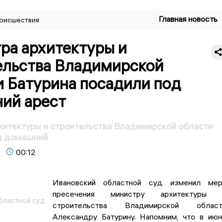
Главная новость
оисшествия
ра архитектуры и
ельства Владимирской
и Батурина посадили под
ий арест
хитектуры и строительства Владимирской области
д домашний
00:12
Ивановский областной суд изменил мер
пресечения министру архитектуры 
бластной суд
строительства Владимирской област
Александру Батурину. Напомним, что в ию