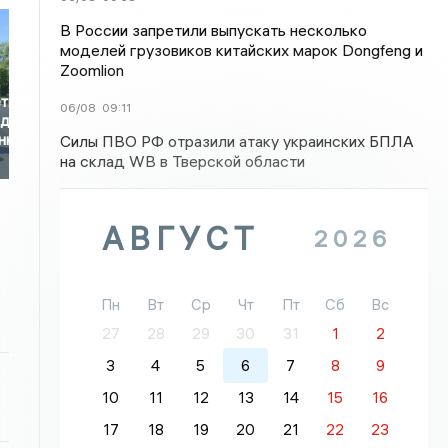
В России запретили выпускать несколько
моделей грузовиков китайских марок Dongfeng и
Zoomlion
тний
06/08
09:11
ед
онное
Силы ПВО РФ отразили атаку украинских БПЛА
на склад WB в Тверской области
АВГУСТ
2026
Пн
Вт
Ср
Чт
Пт
Сб
Вс
27
28
29
30
31
1
2
3
4
5
6
7
8
9
10
11
12
13
14
15
16
17
18
19
20
21
22
23