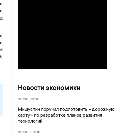
е
де
и
го
но
ей
в,
Новости экономики
06/08
10:36
Мишустин поручил подготовить «дорожную
карту» по разработке планов развития
технологий
06/08
09:38