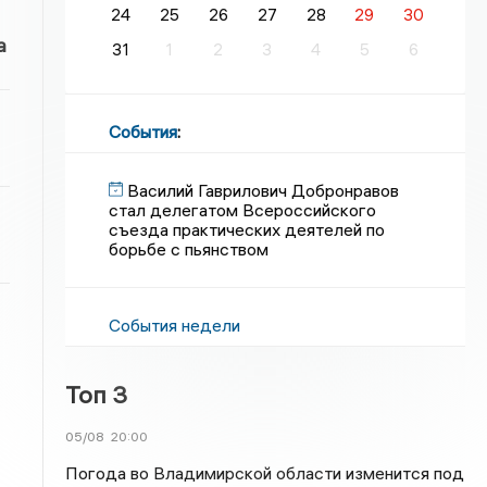
24
25
26
27
28
29
30
а
31
1
2
3
4
5
6
События
:
Василий Гаврилович Добронравов
стал делегатом Всероссийского
съезда практических деятелей по
борьбе с пьянством
События недели
Топ 3
05/08
20:00
Погода во Владимирской области изменится под