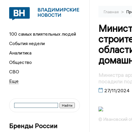
ВЛАДИМИРСКИЕ
>
Главная
Пр
НОВОСТИ
Минист
100 самых влиятельных людей
строит
События недели
област
Аналитика
домашн
Общество
СВО
Министра ар
посадили по
27/11/2024
© Ивановский о
Бренды России