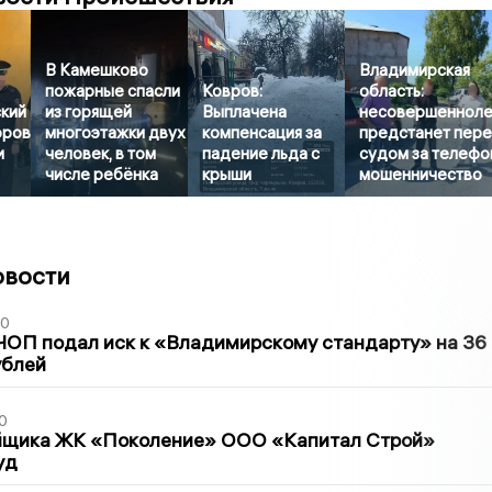
В Камешково
Владимирская
пожарные спасли
Ковров:
область:
кий
из горящей
Выплачена
несовершенноле
оров
многоэтажки двух
компенсация за
предстанет пер
и
человек, в том
падение льда с
судом за телеф
числе ребёнка
крыши
мошенничество
овости
30
ЧОП подал иск к «Владимирскому стандарту» на 36
ублей
0
йщика ЖК «Поколение» ООО «Капитал Строй»
уд