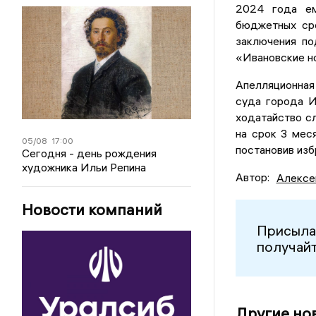
2024 года ем
бюджетных сре
заключения по
«Ивановские но
Апелляционная
суда города И
ходатайство с
на срок 3 мес
05/08
17:00
постановив изб
Сегодня - день рождения
художника Ильи Репина
Автор:
Алексе
Новости компаний
Присыла
получайт
Другие но