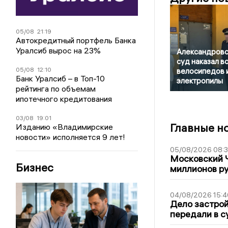
05/08
21:19
Автокредитный портфель Банка
Уралсиб вырос на 23%
Александровс
суд наказал в
05/08
12:10
велосипедов 
Банк Уралсиб – в Топ-10
электропилы
рейтинга по объемам
ипотечного кредитования
03/08
19:01
Главные н
Изданию «Владимирские
новости» исполняется 9 лет!
05/08/2026 08:
Московский 
Бизнес
миллионов р
04/08/2026 15:4
Дело застро
передали в с