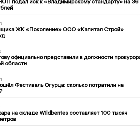
ЧОП подал иск к «Владимирскому стандарту» на 36
ублей
0
йщика ЖК «Поколение» ООО «Капитал Строй»
уд
6
ову официально представили в должности прокурор
й области
1
ошёл Фестиваль Огурца: сколько потратили на
?
3
ра на складе Wildberries составляет 100 тысяч
метров
2