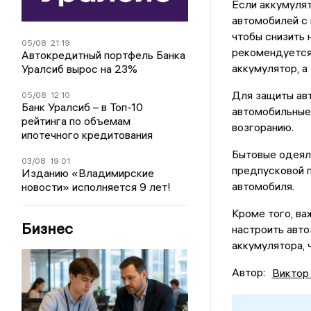
Если аккумулят
автомобилей с 
чтобы снизить 
05/08
21:19
рекомендуется 
Автокредитный портфель Банка
аккумулятор, а
Уралсиб вырос на 23%
Для защиты ав
05/08
12:10
Банк Уралсиб – в Топ-10
автомобильные 
рейтинга по объемам
возгоранию.
ипотечного кредитования
Бытовые одеял
03/08
19:01
предпусковой п
Изданию «Владимирские
автомобиля.
новости» исполняется 9 лет!
Кроме того, ва
Бизнес
настроить авто
аккумулятора, 
Автор:
Виктор