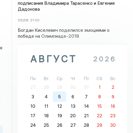
подписания Владимира Тарасенко и Евгения
Дадонова
05/08
21:00
Богдан Киселевич поделился эмоциями о
победе на Олимпиаде-2018
 к
АВГУСТ
2026
Пн
Вт
Ср
Чт
Пт
Сб
Вс
27
28
29
30
31
1
2
3
4
5
6
7
8
9
а
10
11
12
13
14
15
16
17
18
19
20
21
22
23
24
25
26
27
28
29
30