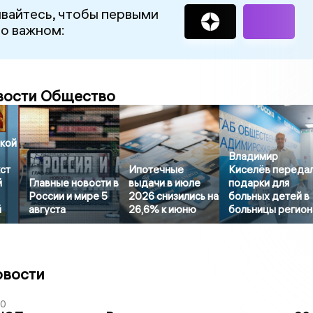
вайтесь, чтобы первыми
 о важном:
вости Общество
кой
Владимир
ст
Ипотечные
Киселёв переда
й
Главные новости в
выдачи в июле
подарки для
России и мире 5
2026 снизились на
больных детей в
й
августа
26,6% к июню
больницы регион
овости
30