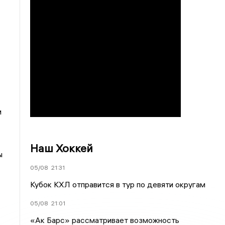
и
Наш Хоккей
ы
05/08
21:31
Кубок КХЛ отправится в тур по девяти округам
05/08
21:01
«Ак Барс» рассматривает возможность