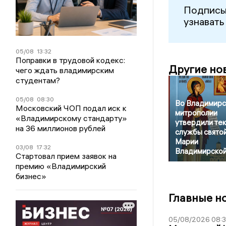
Подписы
узнавать
05/08
13:32
Поправки в трудовой кодекс:
Другие но
чего ждать владимирским
студентам?
05/08
08:30
Во Владимирс
Московский ЧОП подал иск к
митрополии
«Владимирскому стандарту»
утвердили тек
на 36 миллионов рублей
службы свято
Марии
03/08
17:32
Владимирско
Стартовал прием заявок на
премию «Владимирский
бизнес»
Главные н
05/08/2026 08: