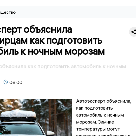
щество
сперт объяснила
ирцам как подготовить
биль к ночным морозам
объяснила как подготовить автомобиль к ночным
06:00
Автоэксперт объяснила,
как подготовить
автомобиль к ночным
морозам. Зимние
температуры могут
привести к проблемам с