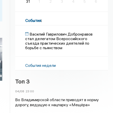
31
1
2
3
4
5
6
События
:
Василий Гаврилович Добронравов
стал делегатом Всероссийского
съезда практических деятелей по
борьбе с пьянством
л
События недели
а
Топ 3
04/08
23:00
Во Владимирской области приводят в норму
дорогу, ведущую к нацпарку «Мещёра»