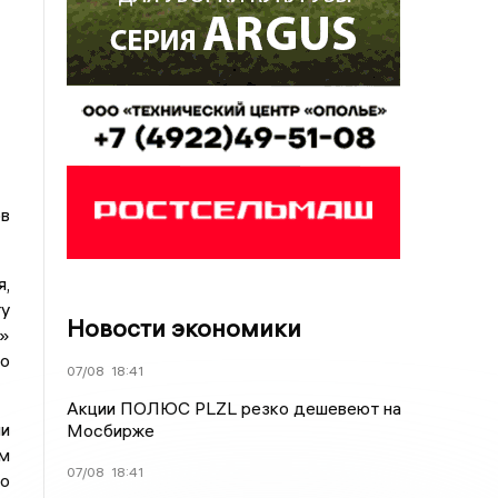
ов
я,
ту
Новости экономики
а»
о
07/08
18:41
Акции ПОЛЮС PLZL резко дешевеют на
и
Мосбирже
ым
07/08
18:41
мо