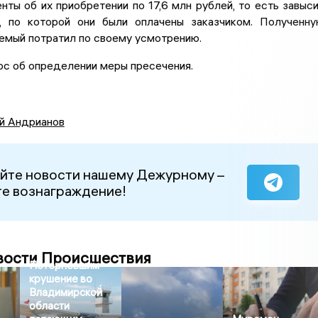
ты об их приобретении по 17,6 млн рублей, то есть завыс
, по которой они были оплачены заказчиком. Полученн
емый потратил по своему усмотрению.
ос об определении меры пресечения.
й Андрианов
йте новости нашему Дежурному –
е вознаграждение!
вости Происшествия
Потерпевшим
крушение во
Владимирской
области