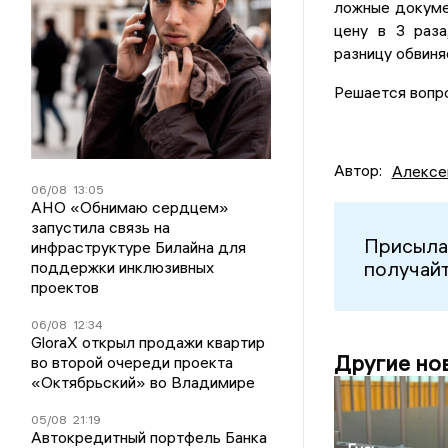
ложные докумен
цену в 3 раза
разницу обвиня
Решается вопр
Автор:
Алексе
06/08
13:05
АНО «Обнимаю сердцем»
запустила связь на
Присыла
инфраструктуре Билайна для
получайт
поддержки инклюзивных
проектов
06/08
12:34
GloraX открыл продажи квартир
Другие но
во второй очереди проекта
«Октябрьский» во Владимире
05/08
21:19
Автокредитный портфель Банка