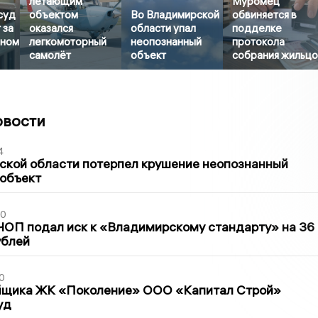
летающим
Муромец
суд
объектом
Во Владимирской
обвиняется в
 за
оказался
области упал
подделке
яном
легкомоторный
неопознанный
протокола
самолёт
объект
собрания жильц
овости
4
ской области потерпел крушение неопознанный
 объект
30
ЧОП подал иск к «Владимирскому стандарту» на 36
ублей
0
йщика ЖК «Поколение» ООО «Капитал Строй»
уд