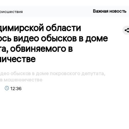
Важная новость
оисшествия
димирской области
сь видео обысков в доме
а, обвиняемого в
ичестве
део обысков в доме покровского депутата,
 в мошенничестве
12:36