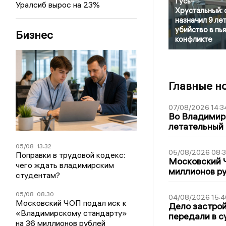
Гусь-
Уралсиб вырос на 23%
Хрустальный: 
назначил 9 лет
убийство в пь
Бизнес
конфликте
Главные н
07/08/2026 14:3
Во Владимир
летательный
05/08
13:32
05/08/2026 08:
Поправки в трудовой кодекс:
Московский 
чего ждать владимирским
миллионов р
студентам?
05/08
08:30
04/08/2026 15:4
Московский ЧОП подал иск к
Дело застро
«Владимирскому стандарту»
передали в с
на 36 миллионов рублей