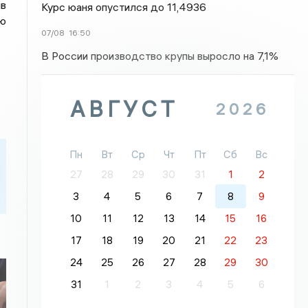
ив
Курс юаня опустился до 11,4936
ую
07/08
16:50
В России производство крупы выросло на 7,1%
АВГУСТ
2026
Пн
Вт
Ср
Чт
Пт
Сб
Вс
27
28
29
30
31
1
2
3
4
5
6
7
8
9
10
11
12
13
14
15
16
17
18
19
20
21
22
23
24
25
26
27
28
29
30
31
1
2
3
4
5
6