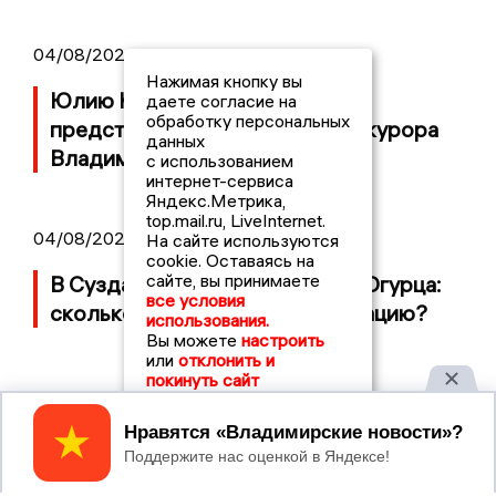
04/08/2026 11:36
Нажимая кнопку вы
Юлию Калистову официально
даете согласие на
обработку персональных
представили в должности прокурора
данных
Владимирской области
с использованием
интернет-сервиса
Яндекс.Метрика,
top.mail.ru, LiveInternet.
04/08/2026 09:01
На сайте используются
cookie. Оставаясь на
сайте, вы принимаете
В Суздале прошёл Фестиваль Огурца:
все условия
сколько потратили на организацию?
использования.
Вы можете
настроить
или
отклонить и
покинуть сайт
Принять
2017 © NEWSVLADIMIR.RU | СИ
ВЛАДИМИРСКИЕ
«Информационное агентство
НОВОСТИ
Владимирские новости»