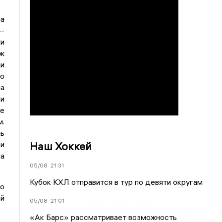
а
-
и
ж
и
По
на
и
ие
м.
ь
Наш Хоккей
и
ма
05/08
21:31
Кубок КХЛ отправится в тур по девяти округам
о
ой
05/08
21:01
«Ак Барс» рассматривает возможность