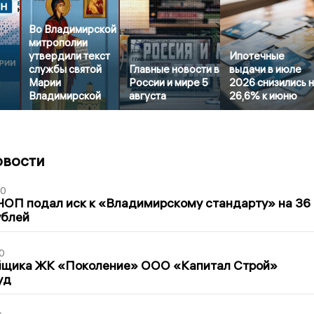
Во Владимирской
митрополии
утвердили текст
Ипотечные
службы святой
Главные новости в
выдачи в июле
Марии
России и мире 5
2026 снизились 
Владимирской
августа
26,6% к июню
овости
30
ЧОП подал иск к «Владимирскому стандарту» на 36
ублей
0
йщика ЖК «Поколение» ООО «Капитал Строй»
уд