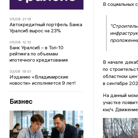
В социальных с
05/08
21:19
Автокредитный портфель Банка
"Строитель
Уралсиб вырос на 23%
инфраструкт
проложенны
05/08
12:10
Банк Уралсиб – в Топ-10
рейтинга по объемам
ипотечного кредитования
В начале дека
по строительст
03/08
19:01
областном це
Изданию «Владимирские
новости» исполняется 9 лет!
в сентябре 20
На данный моме
Бизнес
участке появит
км/ч. Движение