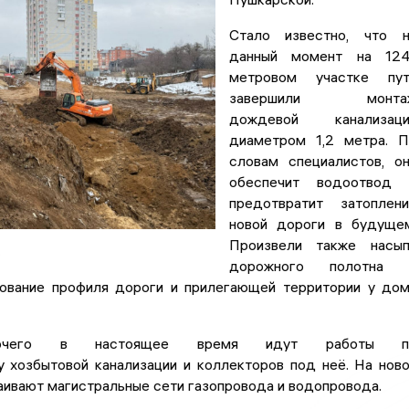
Стало известно, что н
данный момент на 124
метровом участке пут
завершили монта
дождевой канализаци
диаметром 1,2 метра. 
словам специалистов, о
обеспечит водоотвод 
предотвратит затоплен
новой дороги в будуще
Произвели также насып
»
дорожного полотна 
ование профиля дороги и прилегающей территории у до
очего в настоящее время идут работы п
у хозбытовой канализации и коллекторов под неё. На нов
аивают магистральные сети газопровода и водопровода.