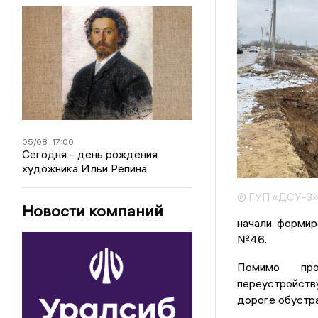
05/08
17:00
Сегодня - день рождения
художника Ильи Репина
© ГУП «ДСУ-3
Новости компаний
начали формир
№46.
Помимо пр
переустройств
дороге обустр