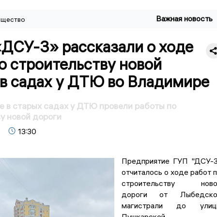
Важная новость
щество
«ДСУ-3» рассказали о ходе
о строительству новой
 в садах у ДТЮ во Владимире
 в старых садах у ДТЮ провели работы по
у новой дороги
13:30
Предприятие ГУП "ДСУ-
отчиталось о ходе работ 
строительству ново
дороги от Лыбедско
магистрали до улиц
Пушкарской.