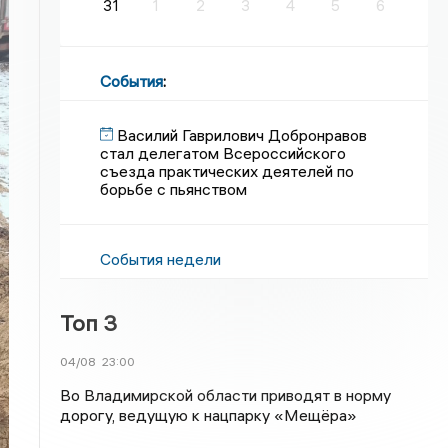
31
1
2
3
4
5
6
События
:
Василий Гаврилович Добронравов
стал делегатом Всероссийского
съезда практических деятелей по
борьбе с пьянством
События недели
Топ 3
04/08
23:00
Во Владимирской области приводят в норму
дорогу, ведущую к нацпарку «Мещёра»