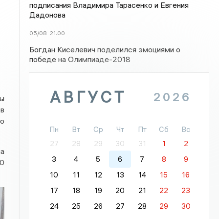
подписания Владимира Тарасенко и Евгения
Дадонова
05/08
21:00
Богдан Киселевич поделился эмоциями о
победе на Олимпиаде-2018
АВГУСТ
2026
ты
 в
но
Пн
Вт
Ср
Чт
Пт
Сб
Вс
27
28
29
30
31
1
2
на
3
4
5
6
7
8
9
50
10
11
12
13
14
15
16
17
18
19
20
21
22
23
24
25
26
27
28
29
30