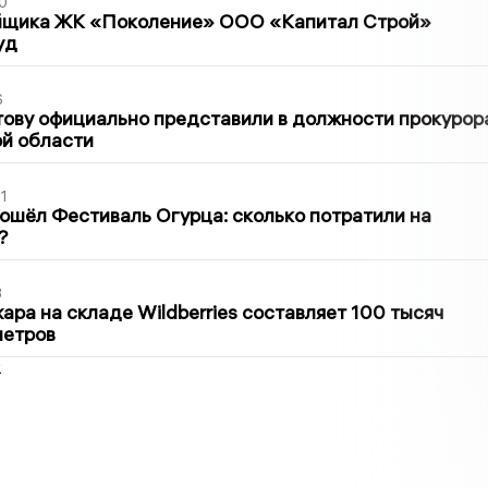
0
йщика ЖК «Поколение» ООО «Капитал Строй»
уд
6
ову официально представили в должности прокурор
й области
1
ошёл Фестиваль Огурца: сколько потратили на
?
3
ра на складе Wildberries составляет 100 тысяч
метров
2