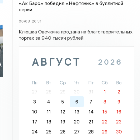
«Ак Барс» победил «Нефтяник» в буллитной
серии
06/08
20:31
Клюшка Овечкина продана на благотворительных
торгах за 940 тысяч рублей
АВГУСТ
2026
3,
Пн
Вт
Ср
Чт
Пт
Сб
Вс
27
28
29
30
31
1
2
3
4
5
6
7
8
9
10
11
12
13
14
15
16
17
18
19
20
21
22
23
24
25
26
27
28
29
30