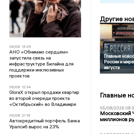
Другие но
06/08
13:05
АНО «Обнимаю сердцем»
Главные новос
запустила связь на
России и мире
инфраструктуре Билайна для
августа
поддержки инклюзивных
проектов
06/08
12:34
GloraX открыл продажи квартир
Главные н
во второй очереди проекта
«Октябрьский» во Владимире
05/08/2026 08:
Московский 
05/08
21:19
миллионов р
Автокредитный портфель Банка
Уралсиб вырос на 23%