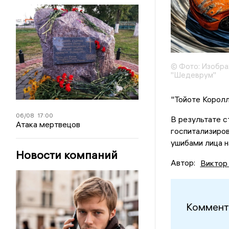
© Фото: Изобра
"Шедеврум"
"Тойоте Королла
06/08
17:00
В результате с
Атака мертвецов
госпитализиров
ушибами лица н
Новости компаний
Автор:
Виктор
Коммент