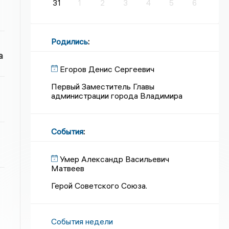
31
1
2
3
4
5
6
Родились
:
а
Егоров Денис Сергеевич
Первый Заместитель Главы
администрации города Владимира
События
:
Умер Александр Васильевич
Матвеев
Герой Советского Союза.
События недели