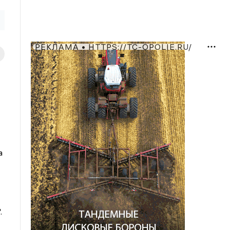
РЕКЛАМА • HTTPS://TC-OPOLIE.RU/
а
.