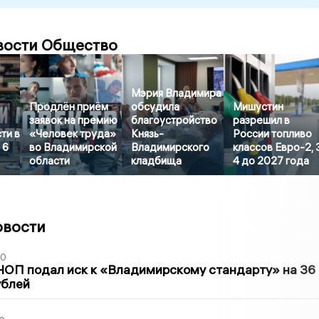
вости Общество
Мэрия Владимира
Продлён приём
обсудила
Мишустин
заявок на премию
благоустройство
разрешил в
ти в
«Человек труда»
Князь-
России топливо
 6
во Владимирской
Владимирского
классов Евро-2, 
области
кладбища
4 до 2027 года
овости
30
ЧОП подал иск к «Владимирскому стандарту» на 36
ублей