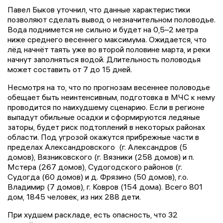
Павел Быков уточнил, что данные характеристики
позволяют сделать вывод о незначительном половодье.
Вода поднимется не сильно и будет на 0,5–2 метра
ниже среднего весеннего максимума. Ожидается, что
лёд начнёт таять уже во второй половине марта, и реки
начнут заполняться водой. Длительность половодья
может составить от 7 до 15 дней.
Несмотря на то, что по прогнозам весеннее половодье
обещает быть неинтенсивным, подготовка в МЧС к нему
проводится по наихудшему сценарию. Если в регионе
выпадут обильные осадки и сформируются ледяные
заторы, будет риск подтоплений в некоторых районах
области. Под угрозой окажутся прибрежные части в
пределах Александровского (г. Александров (5
домов), Вязниковского (г. Вязники (258 домов) и п.
Мстера (267 домов), Судогодского районов (г.
Судогда (60 домов) и д. Фрязино (50 домов), г.о.
Владимир (7 домов), г. Ковров (154 дома). Всего 801
дом, 1845 человек, из них 288 дети.
При худшем раскладе, есть опасность, что 32