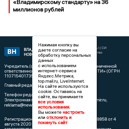
«Владимирскому стандарту» на 36
миллионов рублей
Нажимая кнопку вы
2017 © NEWSVLADIMIR.RU | СИ
даете согласие на
ВЛАДИМИРСКИЕ
«Информационное агентство
НОВОСТИ
обработку персональных
Владимирские новости»
данных
с использованием
Учредитель (соучредители): Общество с ограниченной
интернет-сервиса
ответственностью «РЕГИОНАЛЬНЫЕ НОВОСТИ» (ОГРН
Яндекс.Метрика,
1107154017354)
top.mail.ru, LiveInternet.
Главный редактор: Мазов С. А.
На сайте используются
cookie. Оставаясь на
8 (4922) 666916
Телефон редакции:
сайте, вы принимаете
info@newsvladimir.ru
Электронная почта редакции:
,
все условия
reklama@newsvladimir.ru
использования.
Вы можете
настроить
или
отклонить и
Регистрационный номер: серия Эл № ФС77-78858 от 4
покинуть сайт
августа 2020 г. согласно выписке из реестра
зарегистрированных средств массовой информации