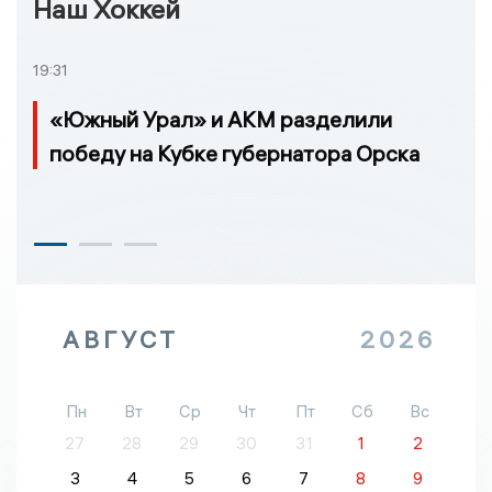
Наш Хоккей
19:31
«Южный Урал» и АКМ разделили
победу на Кубке губернатора Орска
АВГУСТ
2026
Пн
Вт
Ср
Чт
Пт
Сб
Вс
27
28
29
30
31
1
2
3
4
5
6
7
8
9