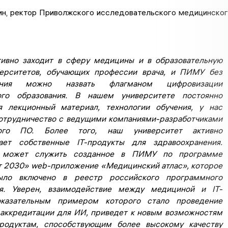
ин, ректор Приволжского исследовательского медицинско
ивно заходит в сферу медицины и в образовательную
ерситетов, обучающих профессии врача, и ПИМУ без
чения можно назвать флагманом цифровизации
ого образования. В нашем университете постоянно
я лекционный материал, технологии обучения, у нас
отрудничество с ведущими компаниями-разработчиками
кого ПО. Более того, наш университет активно
ает собственные IT-продукты для здравоохранения.
 может служить созданное в ПИМУ по программе
 2030» web-приложение «Медицинский атлас», которое
ыло включено в реестр российского программного
ия. Уверен, взаимодействие между медициной и IT-
оказательным примером которого стало проведение
аккредитации для ИИ, приведет к новым возможностям
родуктам, способствующим более высокому качеству