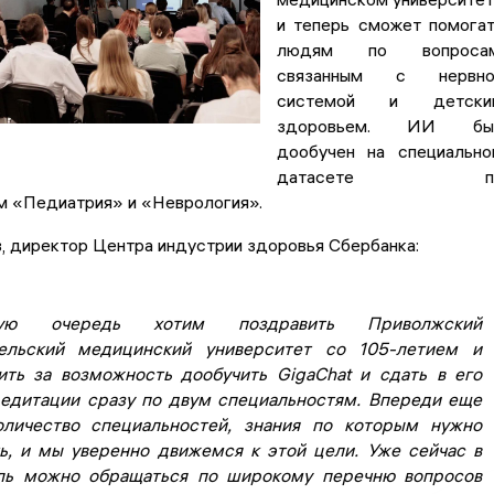
и теперь сможет помога
людям по вопросам
связанным с нервно
системой и детски
здоровьем. ИИ бы
дообучен на специальн
датасете п
м «Педиатрия» и «Неврология».
, директор Центра индустрии здоровья Сбербанка:
ую очередь хотим поздравить Приволжский
тельский медицинский университет со 105-летием и
ить за возможность дообучить GigaChat и сдать в его
редитации сразу по двум специальностям. Впереди еще
личество специальностей, знания по которым нужно
ь, и мы уверенно движемся к этой цели. Уже сейчас в
ль можно обращаться по широкому перечню вопросов