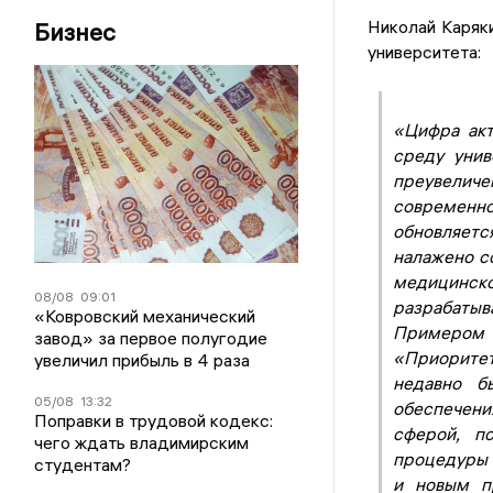
Николай Каряк
Бизнес
университета:
«Цифра акт
среду унив
преувели
современн
обновляетс
налажено с
медицинс
08/08
09:01
разрабатыв
«Ковровский механический
Примером
завод» за первое полугодие
«Приоритет
увеличил прибыль в 4 раза
недавно б
05/08
13:32
обеспечен
Поправки в трудовой кодекс:
сферой, п
чего ждать владимирским
процедуры 
студентам?
и новым п