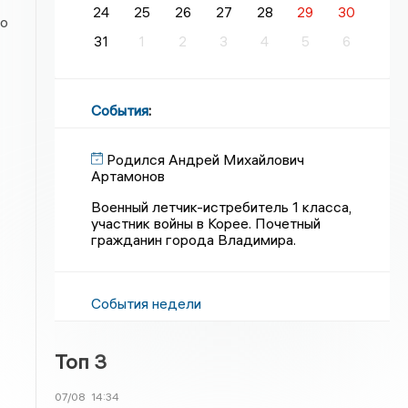
24
25
26
27
28
29
30
го
31
1
2
3
4
5
6
События
:
Родился Андрей Михайлович
Артамонов
Военный летчик-истребитель 1 класса,
участник войны в Корее. Почетный
гражданин города Владимира.
События недели
Топ 3
07/08
14:34