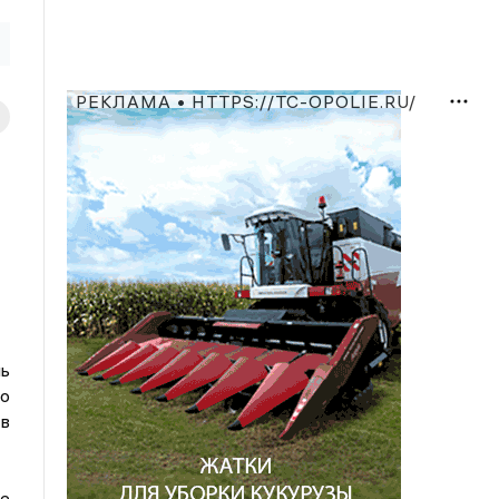
РЕКЛАМА • HTTPS://TC-OPOLIE.RU/
ь
о
в
те