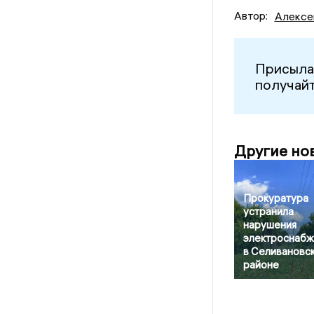
Автор:
Алексе
Присыла
получайт
Другие но
Прокуратура
устранила
нарушения
электроснабж
в Селивановс
районе