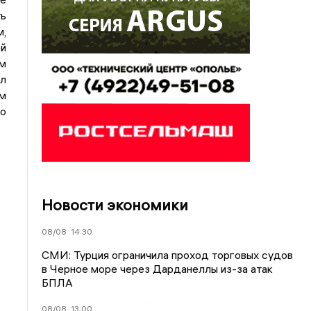
ть
,
й
м
л
ом
о
Новости экономики
08/08
14:30
СМИ: Турция ограничила проход торговых судов
в Черное море через Дарданеллы из-за атак
БПЛА
08/08
13:00