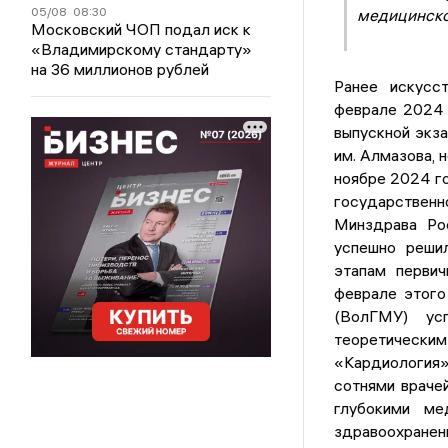
05/08
08:30
медицинско
Московский ЧОП подал иск к
«Владимирскому стандарту»
на 36 миллионов рублей
Ранее искусс
феврале 2024 
выпускной экз
им. Алмазова, 
ноябре 2024 г
государствен
Минздрава Ро
успешно решил
этапам первич
феврале этого
(ВолГМУ) усп
теоретически
«Кардиология
сотнями враче
глубокими м
здравоохранен