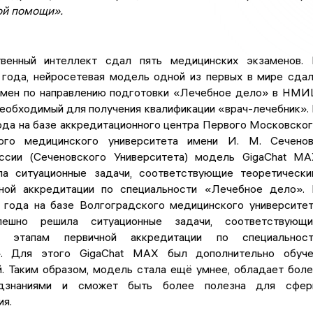
й помощи».
твенный интеллект сдал пять медицинских экзаменов.
года, нейросетевая модель одной из первых в мире сда
амен по направлению подготовки «Лечебное дело» в НМ
необходимый для получения квалификации «врач-лечебник».
ода на базе аккредитационного центра Первого Московско
ного медицинского университета имени И. М. Сечено
ссии (Сеченовского Университета) модель GigaChat M
а ситуационные задачи, соответствующие теоретическ
ной аккредитации по специальности «Лечебное дело».
 года на базе Волгоградского медицинского университе
ешно решила ситуационные задачи, соответствующи
м этапам первичной аккредитации по специальност
». Для этого GigaChat MAX был дополнительно обуче
й. Таким образом, модель стала ещё умнее, обладает бол
едзнаниями и сможет быть более полезна для сфер
ия.