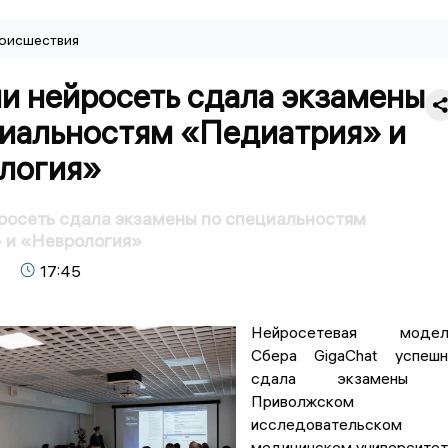
оисшествия
и нейросеть сдала экзамены
циальностям «Педиатрия» и
логия»
росеть сдала экзамены по специальностям
 и «Неврология»
17:45
Нейросетевая модел
Сбера GigaChat успешн
сдала экзамены 
Приволжском
исследовательском
медицинском университе