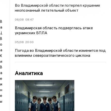
Во Владимирской области потерпел крушение
неопознанный летательный объект
06/08
08:47
 В
ла
Владимирская область подверглась атаке
украинских БПЛА
ИЦ
 В
05/08
20:00
го
ва
Погода во Владимирской области изменится под
влиянием североатлантического циклона
AX
им
 В
Аналитика
та
е
и
н
ее
ы