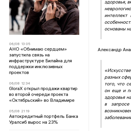
здоровья, в
неврологи
интеллект 
особеннос
основаны н
06/08
13:05
АНО «Обнимаю сердцем»
Александр Ана
запустила связь на
инфраструктуре Билайна для
поддержки инклюзивных
«Искусстве
проектов
разных сфе
того, что с
06/08
12:34
GloraX открыл продажи квартир
он еще и п
во второй очереди проекта
здоровья н
«Октябрьский» во Владимире
в запросе
возникнове
05/08
21:19
Автокредитный портфель Банка
заболевани
Уралсиб вырос на 23%