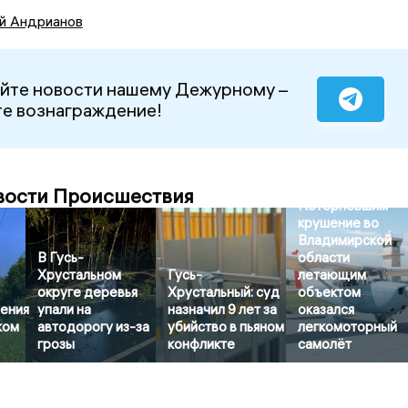
й Андрианов
йте новости нашему Дежурному –
е вознаграждение!
вости Происшествия
Потерпевшим
крушение во
Владимирской
В Гусь-
области
Хрустальном
Гусь-
летающим
округе деревья
Хрустальный: суд
объектом
ения
упали на
назначил 9 лет за
оказался
ком
автодорогу из-за
убийство в пьяном
легкомоторный
грозы
конфликте
самолёт