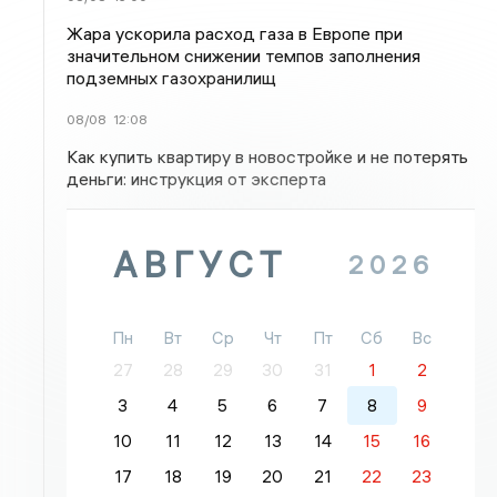
Жара ускорила расход газа в Европе при
значительном снижении темпов заполнения
подземных газохранилищ
08/08
12:08
Как купить квартиру в новостройке и не потерять
деньги: инструкция от эксперта
АВГУСТ
2026
Пн
Вт
Ср
Чт
Пт
Сб
Вс
27
28
29
30
31
1
2
3
4
5
6
7
8
9
10
11
12
13
14
15
16
17
18
19
20
21
22
23