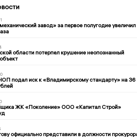
овости
1
механический завод» за первое полугодие увеличил
раза
4
ской области потерпел крушение неопознанный
 объект
30
ЧОП подал иск к «Владимирскому стандарту» на 36
ублей
0
йщика ЖК «Поколение» ООО «Капитал Строй»
уд
6
ову официально представили в должности прокурор