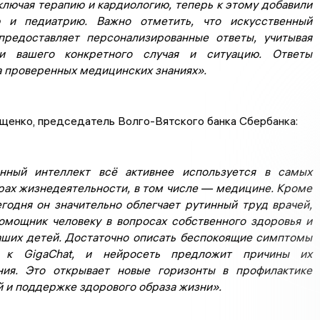
ключая терапию и кардиологию, теперь к этому добавили
ю и педиатрию. Важно отметить, что искусственный
предоставляет персонализированные ответы, учитывая
ти вашего конкретного случая и ситуацию. Ответы
а проверенных медицинских знаниях».
щенко, председатель Волго-Вятского банка Сбербанка:
нный интеллект всё активнее используется в самых
рах жизнедеятельности, в том числе — медицине. Кроме
егодня он значительно облегчает рутинный труд врачей,
омощник человеку в вопросах собственного здоровья и
аших детей. Достаточно описать беспокоящие симптомы
 к GigaChat, и нейросеть предложит причины их
ния. Это открывает новые горизонты в профилактике
й и поддержке здорового образа жизни».