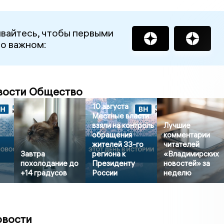
вайтесь, чтобы первыми
 о важном:
вости Общество
10 августа
й
Местные власти
взяли на контроль
Лучшие
обращения
комментарии
жителей 33-го
читателей
Завтра
региона к
«Владимирских
похолодание до
Президенту
новостей» за
+14 градусов
России
неделю
овости