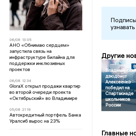
Подписы
узнавать
06/08
13:05
АНО «Обнимаю сердцем»
запустила связь на
Другие но
инфраструктуре Билайна для
поддержки инклюзивных
проектов
Владимирски
дзюдоист
06/08
12:34
Алексеенко
GloraX открыл продажи квартир
победил на
во второй очереди проекта
Спартакиаде
«Октябрьский» во Владимире
школьников
России
05/08
21:19
Автокредитный портфель Банка
Уралсиб вырос на 23%
Главные н