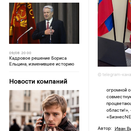
09/08
20:00
Кадровое решение Бориса
Ельцина, изменившее историю
© telegram-ка
Новости компаний
огромной о
совместную
процветающ
области!»,
«БизнесN
Автор:
Иван В