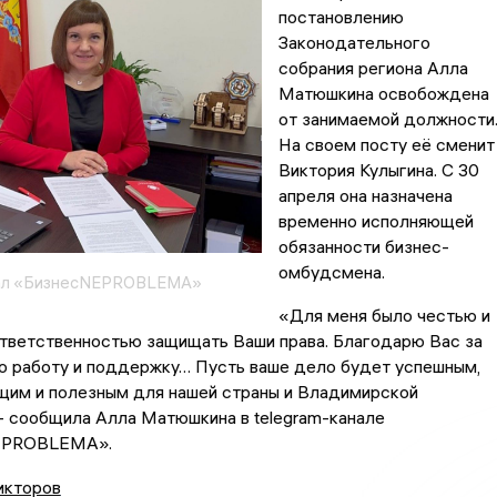
постановлению
Законодательного
собрания региона Алла
Матюшкина освобождена
от занимаемой должности
На своем посту её сменит
Виктория Кулыгина. С 30
апреля она назначена
временно исполняющей
обязанности бизнес-
омбудсмена.
нал «БизнесNEPROBLEMA»
«Для меня было честью и
тветственностью защищать Ваши права. Благодарю Вас за
 работу и поддержку… Пусть ваше дело будет успешным,
им и полезным для нашей страны и Владимирской
 - сообщила Алла Матюшкина в telegram-канале
EPROBLEMA».
икторов