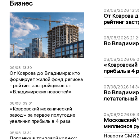
Бизнес
09/08/2026 13:3
От Коврова д
рейтинг заст
08/08/2026 21:2
Во Владимирс
08/08/2026 09:0
«Ковровский 
09/08
13:30
прибыль в 4 
От Коврова до Владимира: кто
формирует жилой фонд региона
- рейтинг застройщиков от
07/08/2026 14:3
«Владимирских новостей»
Во Владимир
летательный
08/08
09:01
«Ковровский механический
завод» за первое полугодие
05/08/2026 08:
Московский 
увеличил прибыль в 4 раза
миллионов р
05/08
13:32
Новости СМИ
Поправки в трудовой кодекс: