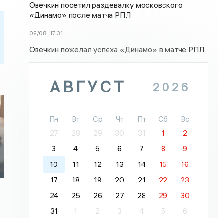
Овечкин посетил раздевалку московского
«Динамо» после матча РПЛ
09/08
17:31
Овечкин пожелал успеха «Динамо» в матче РПЛ
АВГУСТ
2026
Пн
Вт
Ср
Чт
Пт
Сб
Вс
27
28
29
30
31
1
2
3
4
5
6
7
8
9
10
11
12
13
14
15
16
17
18
19
20
21
22
23
24
25
26
27
28
29
30
31
1
2
3
4
5
6