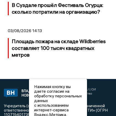
В Суздале прошёл Фестиваль Огурца:
сколько потратили на организацию?
03/08/2026 14:13
Площадь пожара на складе Wildberries
составляет 100 тысяч квадратных
метров
Нажимая кнопку вы
2017 © NEWSVLADIMIR.RU | СИ
даете согласие на
ВЛАДИМИРСКИЕ
«Информационное агентство
НОВОСТИ
обработку персональных
Владимирские новости»
данных
с использованием
Учредитель (соучредители): Общество с ограниченной
интернет-сервиса
ответственностью «РЕГИОНАЛЬНЫЕ НОВОСТИ» (ОГРН
Яндекс.Метрика,
1107154017354)