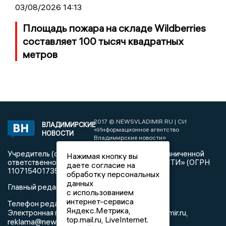
03/08/2026 14:13
Площадь пожара на складе Wildberries
составляет 100 тысяч квадратных
метров
2017 © NEWSVLADIMIR.RU | СИ
ВЛАДИМИРСКИЕ
«Информационное агентство
НОВОСТИ
Владимирские новости»
Учредитель (соучредители): Общество с ограниченной
Нажимая кнопку вы
ответственностью «РЕГИОНАЛЬНЫЕ НОВОСТИ» (ОГРН
даете согласие на
1107154017354)
обработку персональных
данных
Главный редактор: Мазов С. А.
с использованием
интернет-сервиса
8 (4922) 666916
Телефон редакции:
Яндекс.Метрика,
info@newsvladimir.ru
Электронная почта редакции:
,
top.mail.ru, LiveInternet.
reklama@newsvladimir.ru