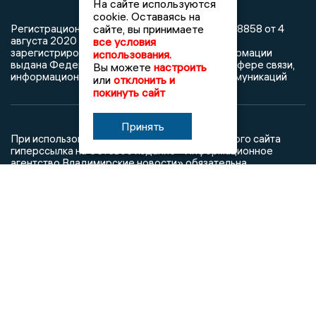
На сайте используются
cookie. Оставаясь на
сайте, вы принимаете
Регистрационный номер: серия Эл № ФС77-78858 от 4
августа 2020 г. согласно выписке из реестра
все условия
зарегистрированных средств массовой информации
использования.
выдана Федеральной службой по надзору в сфере связи,
Вы можете
настроить
информационных технологий и массовых коммуникаций
или
отклонить и
покинуть сайт
Принять
При использовании любого материала с данного сайта
гиперссылка на Сетевое издание «Информационное
агентство Владимирские новости» обязательна.
Сообщения на сером фоне размещены на правах рекламы
@mazov
MAX
Написать директору в телеграм
или
О холдинге
Вакансии
Реклама
Дежурный по новостям