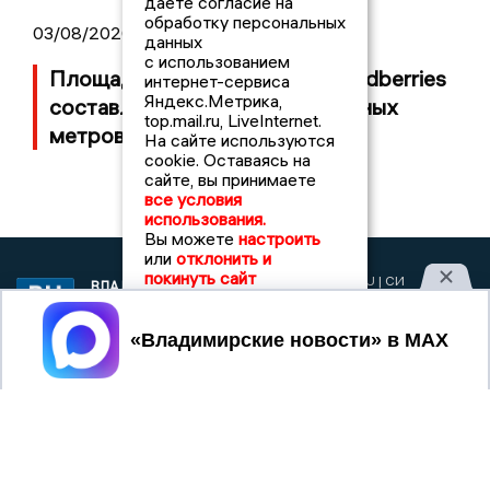
даете согласие на
обработку персональных
03/08/2026 14:13
данных
с использованием
Площадь пожара на складе Wildberries
интернет-сервиса
Яндекс.Метрика,
составляет 100 тысяч квадратных
top.mail.ru, LiveInternet.
метров
На сайте используются
cookie. Оставаясь на
сайте, вы принимаете
все условия
использования.
Вы можете
настроить
или
отклонить и
покинуть сайт
2017 © NEWSVLADIMIR.RU | СИ
ВЛАДИМИРСКИЕ
«Информационное агентство
НОВОСТИ
Владимирские новости»
Принять
Учредитель (соучредители): Общество с ограниченной
ответственностью «РЕГИОНАЛЬНЫЕ НОВОСТИ» (ОГРН
1107154017354)
Главный редактор: Мазов С. А.
8 (4922) 666916
Телефон редакции:
info@newsvladimir.ru
Электронная почта редакции:
,