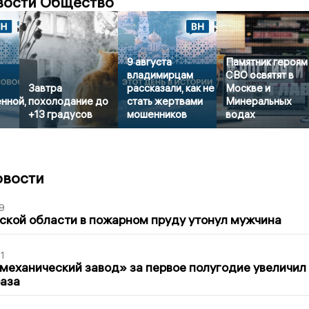
вости Общество
9 августа
Памятник героям
владимирцам
СВО освятят в
Завтра
рассказали, как не
Москве и
нной,
похолодание до
стать жертвами
Минеральных
+13 градусов
мошенников
водах
овости
9
кой области в пожарном пруду утонул мужчина
1
механический завод» за первое полугодие увеличил
раза