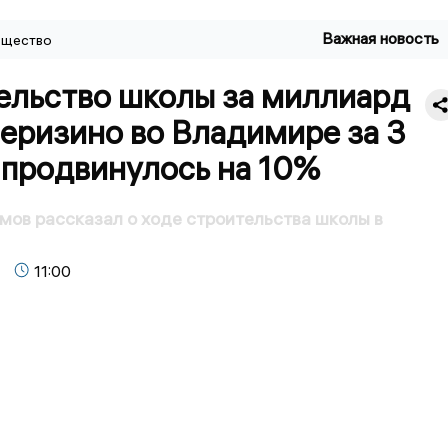
Важная новость
щество
ельство школы за миллиард
Веризино во Владимире за 3
 продвинулось на 10%
ов рассказал о ходе строительства школы в
11:00