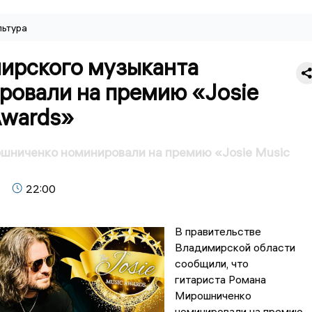
льтура
ирского музыканта
ровали на премию «Josie
Awards»
шниченко номинировали на премию «Josie Music
22:00
В правительстве
Владимирской области
сообщили, что
гитариста Романа
Мирошниченко
номинировали на премию