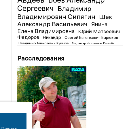
Боев Александр
Сергеевич
Владимир
Владимирович Сипягин
Шек
Александр Васильевич
Янина
Елена Владимировна
Юрий Матвеевич
Федоров
Никандр
Сергей Евгеньевич Бирюков
Владимир Алексеевич Куимов
Владимир Николаевич Киселёв
Расследования
Принять