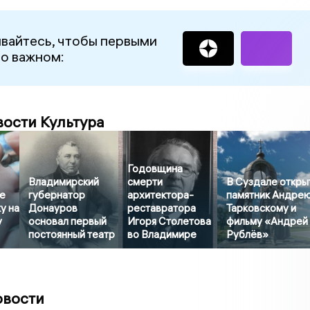
вайтесь, чтобы первыми
 о важном:
вости Культура
Годовщина
Владимирский
смерти
В Суздале откры
е
губернатор
архитектора-
памятник Андре
у на
Донауров
реставратора
Тарковскому и
у
основал первый
Игоря Столетова
фильму «Андрей
постоянный театр
во Владимире
Рублёв»
овости