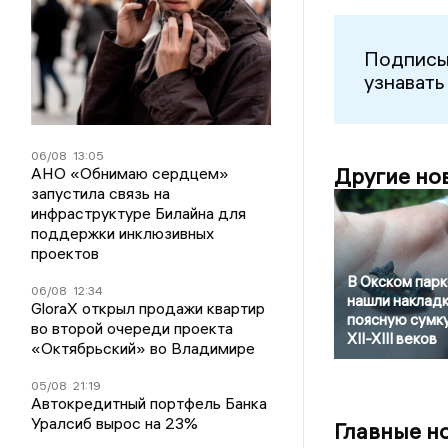
Подписы
узнавать
06/08
13:05
Другие но
АНО «Обнимаю сердцем»
запустила связь на
инфраструктуре Билайна для
поддержки инклюзивных
проектов
В Окском парк
06/08
12:34
нашли накладк
GloraX открыл продажи квартир
поясную сумк
во второй очереди проекта
XII-XIII веков
«Октябрьский» во Владимире
05/08
21:19
Автокредитный портфель Банка
Уралсиб вырос на 23%
Главные н