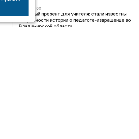
05/08
17:00
Странный презент для учителя: стали известны
подробности истории о педагоге-извращенце во
Владимирской области
04/08
15:40
Дело застройщика ЖК «Поколение» ООО
«Капитал Строй» передали в суд
24/07
09:01
Обещали - не сделали: детский сад в
ЖК «Отражение» так и не открылся, хотя сроки
давно прошли
14/07
16:05
Владимирский облсуд сократил на один месяц
приговор экс-главе владимирского Минздрава
Янину
Интервью