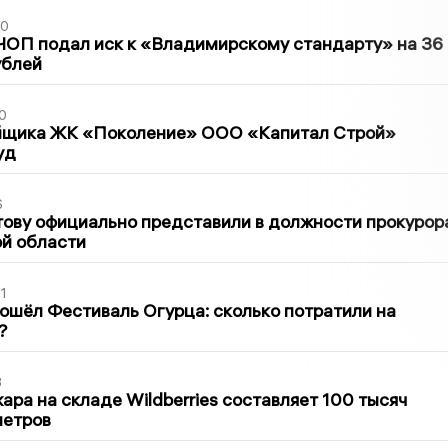
30
ЧОП подал иск к «Владимирскому стандарту» на 36
ублей
0
йщика ЖК «Поколение» ООО «Капитал Строй»
уд
6
ову официально представили в должности прокурор
й области
1
ошёл Фестиваль Огурца: сколько потратили на
?
3
ра на складе Wildberries составляет 100 тысяч
метров