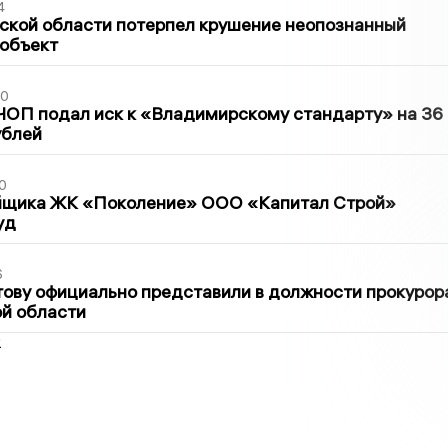
4
ской области потерпел крушение неопознанный
 объект
30
ЧОП подал иск к «Владимирскому стандарту» на 36
ублей
0
йщика ЖК «Поколение» ООО «Капитал Строй»
уд
6
ову официально представили в должности прокурор
й области
2