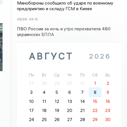
Минобороны сообщило об ударе по военному
предприятию и складу ГСМ в Киеве
08/08
09:15
ПВО России за ночь и утро перехватила 480
украинских БПЛА
АВГУСТ
2026
с
Пн
Вт
Ср
Чт
Пт
Сб
Вс
27
28
29
30
31
1
2
3
4
5
6
7
8
9
10
11
12
13
14
15
16
17
18
19
20
21
22
23
24
25
26
27
28
29
30