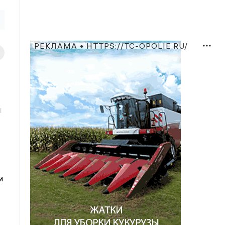
РЕКЛАМА • HTTPS://TC-OPOLIE.RU/
и
и