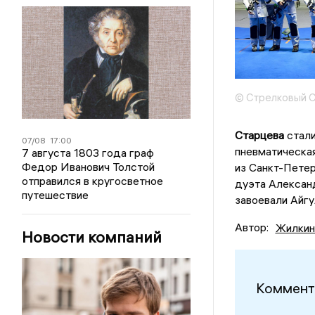
© Стрелковый 
Старцева
стали
07/08
17:00
пневматическая
7 августа 1803 года граф
Федор Иванович Толстой
из Санкт-Пете
отправился в кругосветное
дуэта Александ
путешествие
завоевали Айгу
Автор:
Жилкин
Новости компаний
Коммент