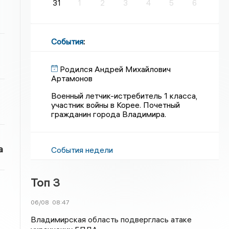
31
1
2
3
4
5
6
События
:
Родился Андрей Михайлович
Артамонов
Военный летчик-истребитель 1 класса,
участник войны в Корее. Почетный
гражданин города Владимира.
а
События недели
Топ 3
06/08
08:47
Владимирская область подверглась атаке