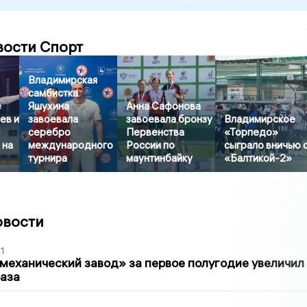
вости Спорт
Владимирская
самбистка
е
Яшухина
Анна Сафонова
ев и
завоевала
завоевала бронзу
Владимирское
серебро
Первенства
«Торпедо»
 на
международного
России по
сыграло вничью 
турнира
маунтинбайку
«Балтикой-2»
овости
1
механический завод» за первое полугодие увеличил
раза