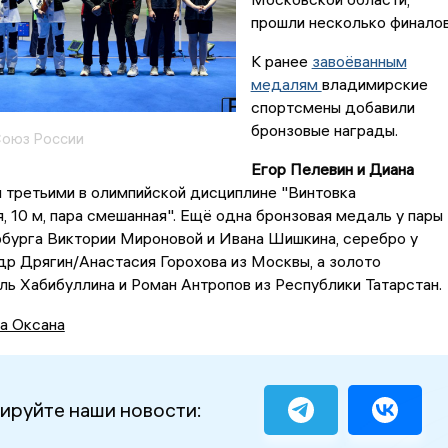
прошли несколько финалов
К ранее
завоёванным
медалям
владимирские
спортсмены добавили
бронзовые награды.
Союз России
Егор Пелевин и Диана
 третьими в олимпийской дисциплине "Винтовка
, 10 м, пара смешанная". Ещё одна бронзовая медаль у пары
рбурга Виктории Мироновой и Ивана Шишкина, серебро у
р Дрягин/Анастасия Горохова из Москвы, а золото
ль Хабибуллина и Роман Антропов из Республики Татарстан.
а Оксана
ируйте наши новости: