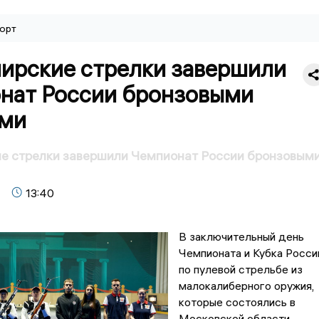
орт
ирские стрелки завершили
нат России бронзовыми
ми
е стрелки завершили Чемпионат России бронзовым
13:40
В заключительный день
Чемпионата и Кубка Росси
по пулевой стрельбе из
малокалиберного оружия,
которые состоялись в
Московской области,