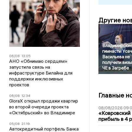
Другие но
Владимирски
гимнасты Усач
06/08
13:05
Васильева не
АНО «Обнимаю сердцем»
получили визы
запустила связь на
ЧЕ в Загребе
инфраструктуре Билайна для
поддержки инклюзивных
проектов
Главные н
06/08
12:34
GloraX открыл продажи квартир
во второй очереди проекта
08/08/2026 09:0
«Октябрьский» во Владимире
«Ковровский 
прибыль в 4 
05/08
21:19
Автокредитный портфель Банка