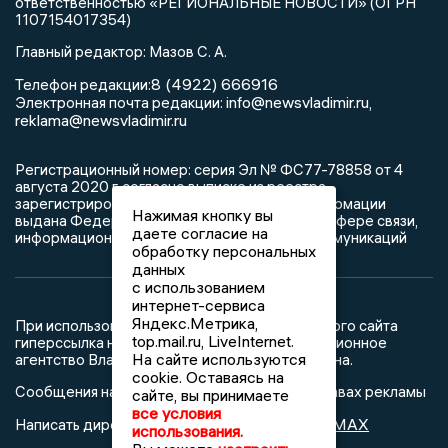
ответственностью «РЕГИОНАЛЬНЫЕ НОВОСТИ» (ОГРН
1107154017354)
Главный редактор: Мазов С. А.
8 (4922) 666916
Телефон редакции:
info@newsvladimir.ru
Электронная почта редакции:
,
reklama@newsvladimir.ru
Регистрационный номер: серия Эл № ФС77-78858 от 4
августа 2020 г. согласно выписке из реестра
зарегистрированных средств массовой информации
Нажимая кнопку вы
выдана Федеральной службой по надзору в сфере связи,
даете согласие на
информационных технологий и массовых коммуникаций
обработку персональных
данных
с использованием
интернет-сервиса
Яндекс.Метрика,
При использовании любого материала с данного сайта
top.mail.ru, LiveInternet.
гиперссылка на Сетевое издание «Информационное
На сайте используются
агентство Владимирские новости» обязательна.
cookie. Оставаясь на
Сообщения на сером фоне размещены на правах рекламы
сайте, вы принимаете
все условия
@mazov
MAX
Написать директору в телеграм
или
использования.