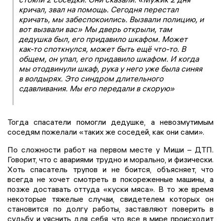
кричал, звал на помощь. Сегодня перестал
кричать, мы забеспокоились. Вызвали полицию, и
вот вызвали вас» Мы дверь открыли, там
дедушка был, его придавило шкафом. Может
как-то споткнулся, может быть ещё что-то. В
общем, он упал, его придавило шкафом. И когда
мы отодвинули шкаф, рука у него уже была синяя
в волдырях. Это синдром длительного
сдавливания. Мы его передали в скорую»
Тогда спасатели помогли дедушке, а невозмутимым
соседям пожелали «таких же соседей, как они сами».
По сложности работ на первом месте у Миши – ДТП.
Говорит, что с авариями трудно и морально, и физически.
Хоть спасатель трупов и не боится, объясняет, что
всегда не хочет смотреть в покореженные машины, а
позже доставать оттуда «куски мяса». В то же время
некоторые тяжелые случаи, свидетелем которых он
становится по долгу работы, заставляют поверить в
судьбу и уяснить для себя, что все в мире происходит