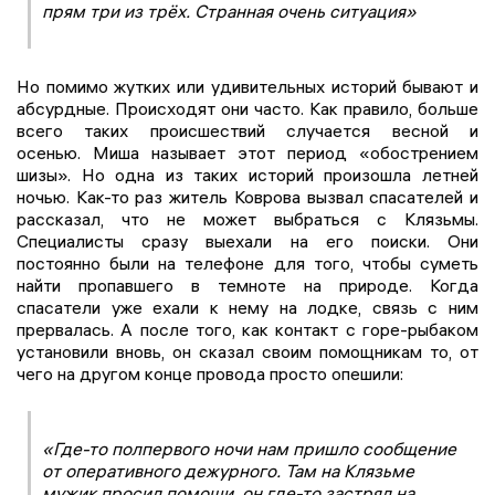
прям три из трёх. Странная очень ситуация»
Но помимо жутких или удивительных историй бывают и
абсурдные. Происходят они часто. Как правило, больше
всего таких происшествий случается весной и
осенью. Миша называет этот период «обострением
шизы». Но одна из таких историй произошла летней
ночью. Как-то раз житель Коврова вызвал спасателей и
рассказал, что не может выбраться с Клязьмы.
Специалисты сразу выехали на его поиски. Они
постоянно были на телефоне для того, чтобы суметь
найти пропавшего в темноте на природе. Когда
спасатели уже ехали к нему на лодке, связь с ним
прервалась. А после того, как контакт с горе-рыбаком
установили вновь, он сказал своим помощникам то, от
чего на другом конце провода просто опешили:
«Где-то полпервого ночи нам пришло сообщение
от оперативного дежурного. Там на Клязьме
мужик просил помощи, он где-то застрял на