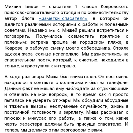
Михаил Быков – спасатель 1 класса Ковровского
поисково-спасательного отряда и по совместительству
автор блога
«заметки_спасателя»
, в котором он
делится различными историями с работы и полезными
советами. Недавно мы с Мишей решили встретиться и
поговорить. Получилось совместить приятное с
полезным: встреча прошла на городском пляже, в
Коврове, в рабочую смену моего собеседника. Стояла
адская жара, солнце испепеляло. Мы разместились на
спасательном посту, который, к счастью, находился в
теньке, и приступили к интервью.
В ходе разговора Миша был внимателен. Он постоянно
находился в контакте с коллегами и был на телефоне.
Данный факт не мешал ему наблюдать за отдыхающими
и отвечать на мои вопросы, в то время как я просто
пыталась не умереть от жары. Мы обсудили абсурдные
и тяжелые вызовы, неслучайные случайности, жизнь в
постоянной готовности и зарплату. Миша рассказал о
плюсах и минусах его работы, а также о том, какие
черты характера должны быть присущи спасателю. И
теперь мы делимся этим разговором с вами.