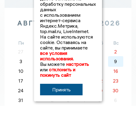
обработку персональных
данных
с использованием
интернет-сервиса
АВГУСТ
2026
Яндекс.Метрика,
top.mail.ru, LiveInternet.
На сайте используются
cookie. Оставаясь на
Пн
Вт
Ср
Чт
Пт
Сб
Вс
сайте, вы принимаете
27
28
29
30
31
1
2
все условия
использования.
3
4
5
6
7
8
9
Вы можете
настроить
или
отклонить и
10
11
12
13
14
15
16
покинуть сайт
17
18
19
20
21
22
23
Принять
24
25
26
27
28
29
30
31
1
2
3
4
5
6
100 самых влиятельных людей