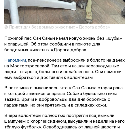
© Приют для бездомных животных «Дорога добра»
Пожилой пес Сан Саныч начал новую жизнь без «шубы»
и опарышей. Об этом сообщили в приюте для
бездомных животных «Дорога добра».
Напомним
, пса-пенсионера выбросили в болото на дачах
на Мостостроевской. Там его и нашли неравнодушные
люди - старого, больного и ослабленного. Они помогли
ему выбраться и доставили к волонтерам.
В ветклинике выяснилось, что у Сан Саныча старая рана,
в которой завелись опарыши. Собака буквально гнила
заживо. Врачи и добровольцы два дня боролись с
паразитами, но они прятались и в складках кожи.
Вчера волонтёры полностью постригли пса, вымыли
шампунем с хлоргексидином, высушили и надели на него
тёплую футболку. Освободившись от лишней шерсти и