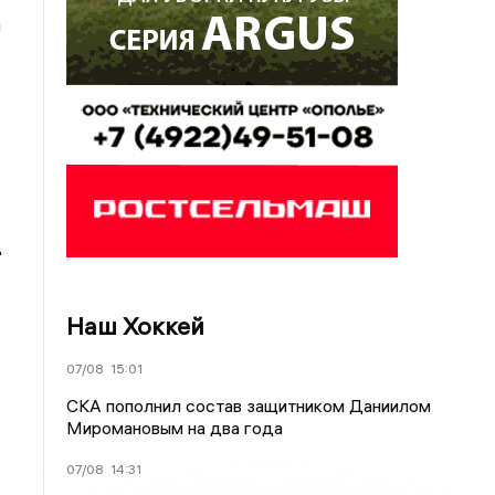
й
д
Наш Хоккей
07/08
15:01
СКА пополнил состав защитником Даниилом
Миромановым на два года
07/08
14:31