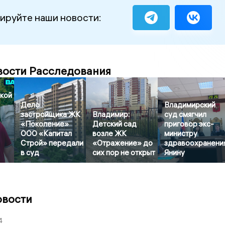
ируйте наши новости:
вости Расследования
кой
Дело
Владимирский
застройщика ЖК
Владимир:
суд смягчил
«Поколение»
Детский сад
приговор экс-
ООО «Капитал
возле ЖК
министру
Строй» передали
«Отражение» до
здравоохранени
в суд
сих пор не открыт
Янину
овости
4