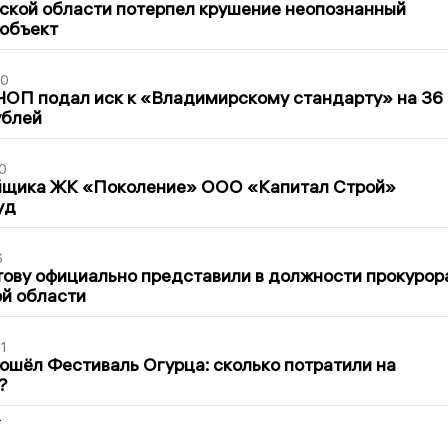
ской области потерпел крушение неопознанный
 объект
30
ЧОП подал иск к «Владимирскому стандарту» на 36
ублей
0
йщика ЖК «Поколение» ООО «Капитал Строй»
уд
6
ову официально представили в должности прокурор
й области
1
ошёл Фестиваль Огурца: сколько потратили на
?
2