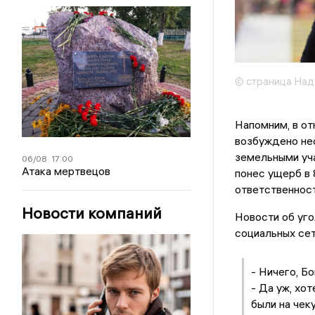
© страница Над
Напомним, в от
возбуждено нес
земельными уча
06/08
17:00
Атака мертвецов
понес ущерб в 8
ответственност
Новости компаний
Новости об уг
социальных сет
- Ничего, Бо
- Да уж, хо
были на чеку