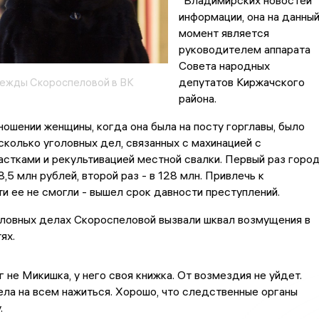
"Владимирских новостей"
информации, она на данны
момент является
руководителем аппарата
Совета народных
депутатов Киржачского
ежды Скороспеловой в ВК
района.
ношении женщины, когда она была на посту горглавы, было
колько уголовных дел, связанных с махинацией с
стками и рекультивацией местной свалки. Первый раз горо
,5 млн рублей, второй раз - в 128 млн. Привлечь к
и ее не смогли - вышел срок давности преступлений.
оловных делах Скороспеловой вызвали шквал возмущения в
ях.
г не Микишка, у него своя книжка. От возмездия не уйдет.
тела на всем нажиться. Хорошо, что следственные органы
.