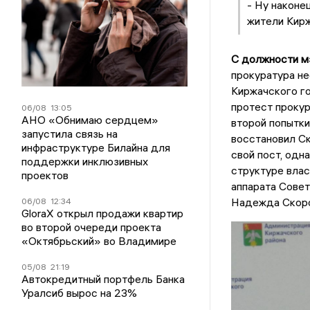
- Ну наконе
жители Кирж
С должности м
прокуратура не
Киржачского г
протест проку
06/08
13:05
АНО «Обнимаю сердцем»
второй попытки
запустила связь на
восстановил Ск
инфраструктуре Билайна для
свой пост, одн
поддержки инклюзивных
структуре влас
проектов
аппарата Совет
Надежда Скоро
06/08
12:34
GloraX открыл продажи квартир
во второй очереди проекта
«Октябрьский» во Владимире
05/08
21:19
Автокредитный портфель Банка
Уралсиб вырос на 23%