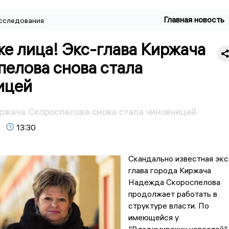
Главная новость
сследования
же лица! Экс-глава Киржача
пелова снова стала
ицей
ржача Скороспелова снова стала чиновницей
13:30
Скандально известная экс
глава города Киржача
Надежда Скороспелова
продолжает работать в
структуре власти. По
имеющейся у