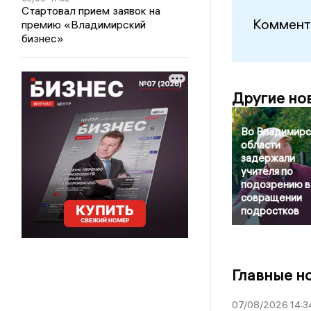
Стартовал прием заявок на
Коммент
премию «Владимирский
бизнес»
Другие но
Во Владимирс
области
задержали
учителя по
подозрению в
совращении
подростков
Главные н
07/08/2026 14:3