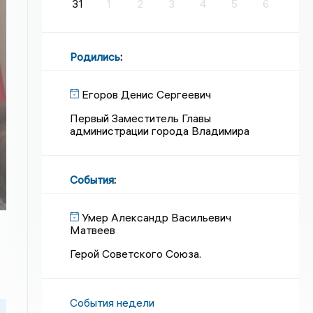
31
1
2
3
4
5
6
Родились
:
Егоров Денис Сергеевич
Первый Заместитель Главы
администрации города Владимира
События
:
Умер Александр Васильевич
Матвеев
Герой Советского Союза.
События недели