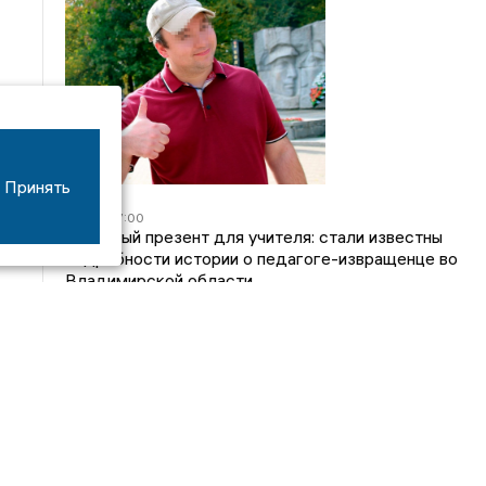
Принять
05/08
17:00
Странный презент для учителя: стали известны
подробности истории о педагоге-извращенце во
Владимирской области
04/08
15:40
Дело застройщика ЖК «Поколение» ООО
«Капитал Строй» передали в суд
24/07
09:01
Обещали - не сделали: детский сад в
ЖК «Отражение» так и не открылся, хотя сроки
давно прошли