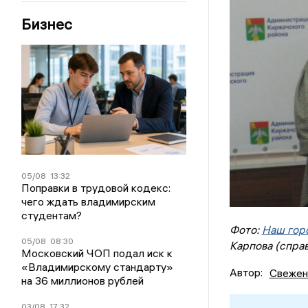
Бизнес
05/08
13:32
Поправки в трудовой кодекс:
чего ждать владимирским
студентам?
Фото:
Наш гор
05/08
08:30
Карпова (спра
Московский ЧОП подал иск к
«Владимирскому стандарту»
Автор:
Свежен
на 36 миллионов рублей
03/08
17:32