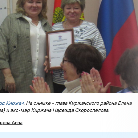
од Киржач
. На снимке - глава Киржачского района Елена
ва) и экс-мэр Киржача Надежда Скороспелова.
цева Анна