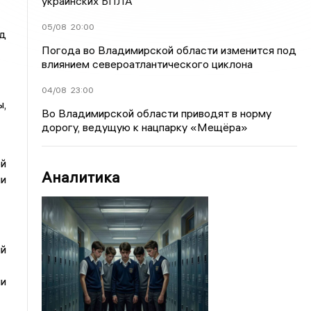
украинских БПЛА
05/08
20:00
од
Погода во Владимирской области изменится под
влиянием североатлантического циклона
04/08
23:00
,
Во Владимирской области приводят в норму
дорогу, ведущую к нацпарку «Мещёра»
й
Аналитика
ии
ий
и