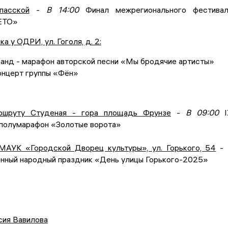
пасской
-
В 14:00
Финал межрегионального фестивал
ЕТО»
а у ОДРИ, ул. Гоголя, д. 2:
анд - марафон авторской песни «Мы бродячие артисты»
нцерт группы «Фён»
ршруту Студеная - гора площадь Фрунзе
-
В 09:00
І
полумарафон «Золотые ворота»
МАУК «Городской Дворец культуры», ул. Горького, 54
-
нный народный праздник «День улицы Горького-2025»
сия Вавилова