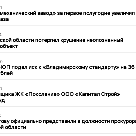
1
механический завод» за первое полугодие увеличил
раза
4
ской области потерпел крушение неопознанный
 объект
30
ЧОП подал иск к «Владимирскому стандарту» на 36
ублей
0
йщика ЖК «Поколение» ООО «Капитал Строй»
уд
6
ову официально представили в должности прокурор
й области