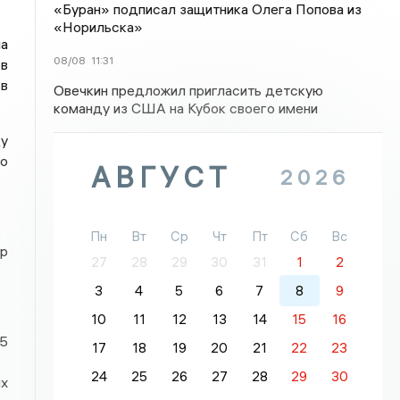
«Буран» подписал защитника Олега Попова из
«Норильска»
на
08/08
11:31
ов
 в
Овечкин предложил пригласить детскую
команду из США на Кубок своего имени
у
го
АВГУСТ
2026
Пн
Вт
Ср
Чт
Пт
Сб
Вс
ир
27
28
29
30
31
1
2
3
4
5
6
7
8
9
10
11
12
13
14
15
16
5
17
18
19
20
21
22
23
24
25
26
27
28
29
30
их