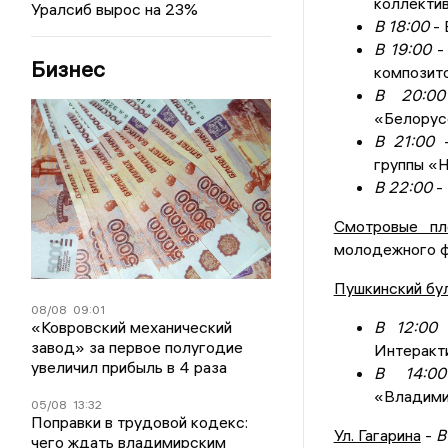
коллекти
Уралсиб вырос на 23%
В 18:00
- 
В 19:00
- 
Бизнес
композито
В 20:00
«Белорус
В 21:00
-
группы «
В 22:00
-
Смотровые пл
молодежного ф
Пушкинский бул
08/08
09:01
«Ковровский механический
В 12:00
В
завод» за первое полугодие
Интеракт
увеличил прибыль в 4 раза
В 14:00
«Владими
05/08
13:32
Поправки в трудовой кодекс:
Ул. Гагарина
-
В
чего ждать владимирским