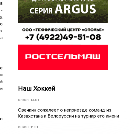
в
 -
.
о
.
да
ие
 и
ой
Наш Хоккей
 и
08/08
13:01
Овечкин сожалеет о неприезде команд из
Казахстана и Белоруссии на турнир его имени
о
08/08
11:31