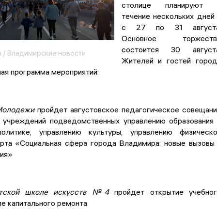
столице планируют 
течение нескольких дней
с 27 по 31 августа
Основное торжеств
состоится 30 августа
 / Владимирские новости
Жителей и гостей горо
ая программа мероприятий:
 Молодежи
пройдет августовское педагогическое совещан
 учреждений подведомственных управлению образования
олитике, управлению культуры, управлению физическ
орта «Социальная сфера города Владимира: новые вызовы
тия»
етской школе искусств №4
пройдет открытие учебног
ле капитального ремонта