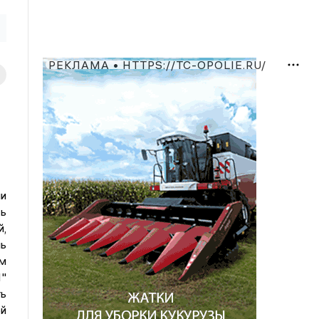
РЕКЛАМА • HTTPS://TC-OPOLIE.RU/
и
ь
,
нь
м
"
ь
ой