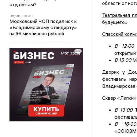
области от ист
студентам?
Театральная п
05/08
08:30
Московский ЧОП подал иск к
будущего»
«Владимирскому стандарту»
на 36 миллионов рублей
Спасский холм:
В 12:00
А
открытый 
В 15:00
Мо
Дворик у Дом
фестиваль на
Владимирская 
Сквер «Липки»
В 13:00
Т
фестиваль
В 16:
«СОЮЗМУ