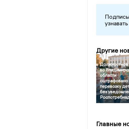
Подписы
узнавать
Другие но
Должностное 
во Владимирс
области
оштрафовано 
перевозку де
без уведомле
Роспотребна
Главные н