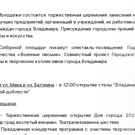
Молодежи
состоится торжественная церемония занесения 
учших предприятий, организаций и учреждений, их работник
раждан города Владимира. Присуждение городских премий
ры и искусства.
Соборной площади
покажут спектакль-посвящение Год
чества «Военные письма». Совместный проект Городско
ы и творческих коллективов города Владимира.
 ул. Мира и ул. Батурина
-
в 12:00
открытие стелы "Владим
вой доблести"
лощади:
 Торжественная церемония открытия Дня города 202
 град воспетый веками». Театрализованное шествие
Праздничная концертная программа с участием творческ