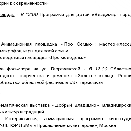
ории к современности»
лощадь
-
В 12:00
Программа для детей «Владимир- гор
нимационная площадка «Про Семью»: мастер-классы
микрофон, игры для всей семьи
лодежная площадка «Про молодежь»
а фольклора на ул. Георгиевской
-
В 12:00
Областно
родного творчества и ремесел «Золотое кольцо Росс
область», областной фестиваль «Эх, гармошка»
:
ематическая выставка «Добрый Владимир», Владимирск
 культур и традиций
00
Интерактивная, анимационная программа киностуди
ЛЬТФИЛЬМ» «Приключение мультгероев», Москва