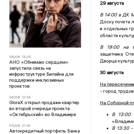
29 августа
В 14:00 в ДК 
Доску почета л
и отдельных г
области культу
В 19:00 на 
защитника Оте
06/08
13:05
Дворца культур
АНО «Обнимаю сердцем»
запустила связь на
30 августа
инфраструктуре Билайна для
поддержки инклюзивных
На пересечении
проектов
- город трудо
06/08
12:34
GloraX открыл продажи квартир
На Соборной п
во второй очереди проекта
«Октябрьский» во Владимире
В 13:00
-
«Владимир
05/08
21:19
В 13:30
- 
Автокредитный портфель Банка