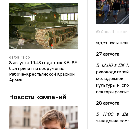
© Анна Шлыкова
ждет насыщенн
27 августа
08/08
13:00
8 августа 1943 года танк КВ-85
В 12:00 в ДК
был принят на вооружение
руководителей
Рабоче-Крестьянской Красной
молодежной п
Армии
культуры и сп
векторы разви
Новости компаний
28 августа
В 11:00 в Д
заведение пос