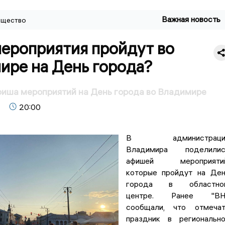
Важная новость
щество
мероприятия пройдут во
ире на День города?
фиша мероприятий на День города во Владимире
20:00
В администраци
Владимира поделилис
афишей мероприятий
которые пройдут на Де
города в областно
центре. Ранее "ВН
сообщали, что отмечат
праздник в региональн