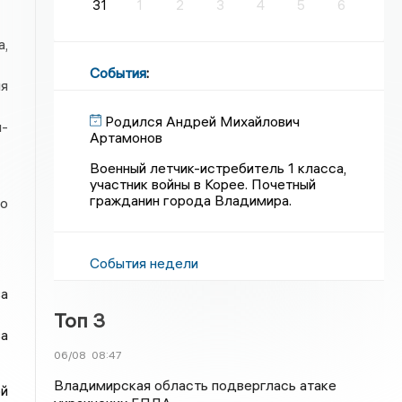
31
1
2
3
4
5
6
а,
События
:
я
Родился Андрей Михайлович
п-
Артамонов
Военный летчик-истребитель 1 класса,
участник войны в Корее. Почетный
гражданин города Владимира.
о
События недели
ва
Топ 3
а
06/08
08:47
Владимирская область подверглась атаке
ой