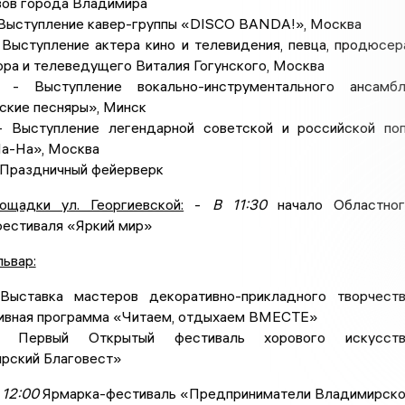
вов города Владимира
Выступление кавер-группы «DISCO BANDA!», Москва
Выступление актера кино и телевидения, певца, продюсер
ра и телеведущего Виталия Гогунского, Москва
- Выступление вокально-инструментального ансамбл
ские песняры», Минск
 Выступление легендарной советской и российской по
На-На», Москва
 Праздничный фейерверк
ощадки ул. Георгиевской:
-
В 11:30
начало Областног
естиваля «Яркий мир»
ьвар:
ыставка мастеров декоративно-прикладного творчест
ивная программа «Читаем, отдыхаем ВМЕСТЕ»
Первый Открытый фестиваль хорового искусств
рский Благовест»
 12:00
Ярмарка-фестиваль «Предприниматели Владимирск