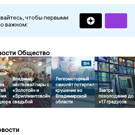
вайтесь, чтобы первыми
 о важном:
вости Общество
лицо
кой
Владимир
Легкомоторный
за
чествовал пары с
самолёт потерпел
тей
«Золотой» и
крушение во
Завтра
ния
«Бриллиантовой»
Владимирской
похолодание до
дзора
свадьбой
области
+17 градусов
овости