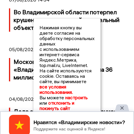
Во Владимирской области потерпел
крушение неопознанный летательный
объект
Нажимая кнопку вы
даете согласие на
обработку персональных
данных
с использованием
05/08/2026 08:30
интернет-сервиса
Яндекс.Метрика,
Московский ЧОП подал иск к
top.mail.ru, LiveInternet.
«Владимирскому стандарту» на 36
На сайте используются
cookie. Оставаясь на
миллионов рублей
сайте, вы принимаете
все условия
использования.
Вы можете
настроить
04/08/2026 15:40
или
отклонить и
покинуть сайт
Дело застройщика ЖК «Поколение»
ООО «Капитал Строй» передали в суд
Принять