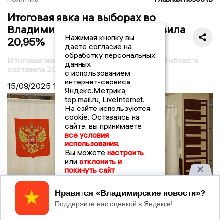
Итоговая явка на выборах во
Владимирской области составила
Нажимая кнопку вы
20,95%
даете согласие на
обработку персональных
Итоговая явка на выборах во Владимирской области
данных
составила 20,95%
с использованием
интернет-сервиса
15/09/2025
10:00
Яндекс.Метрика,
top.mail.ru, LiveInternet.
На сайте используются
cookie. Оставаясь на
сайте, вы принимаете
все условия
использования.
Вы можете
настроить
или
отклонить и
покинуть сайт
Принять