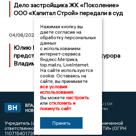
Дело застройщика ЖК «Поколение»
ООО «Капитал Строй» передали в суд
Нажимая кнопку вы
даете согласие на
04/08/2026 11:36
обработку персональных
данных
Юлию Калистову официально
с использованием
интернет-сервиса
представили в должности прокурора
Яндекс.Метрика,
Владимирской области
top.mail.ru, LiveInternet.
На сайте используются
cookie. Оставаясь на
сайте, вы принимаете
все условия
использования.
Вы можете
настроить
или
отклонить и
2017 © NEWSVLADIMIR.RU | СИ
ВЛАДИМИРСКИЕ
покинуть сайт
«Информационное агентство
НОВОСТИ
Владимирские новости»
Принять
Учредитель (соучредители): Общество с ограниченной
ответственностью «РЕГИОНАЛЬНЫЕ НОВОСТИ» (ОГРН
1107154017354)