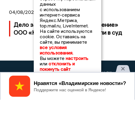
данных
с использованием
04/08/2026 15:40
интернет-сервиса
Яндекс.Метрика,
Дело застройщика ЖК «Поколение»
top.mail.ru, LiveInternet.
На сайте используются
ООО «Капитал Строй» передали в суд
cookie. Оставаясь на
сайте, вы принимаете
все условия
использования.
Вы можете
настроить
или
отклонить и
покинуть сайт
2017 © NEWSVLADIMIR.RU | СИ
ВЛАДИМИРСКИЕ
«Информационное агентство
НОВОСТИ
Владимирские новости»
Принять
Учредитель (соучредители): Общество с ограниченной
ответственностью «РЕГИОНАЛЬНЫЕ НОВОСТИ» (ОГРН
1107154017354)
Главный редактор: Мазов С. А.
8 (4922) 666916
Телефон редакции:
info@newsvladimir.ru
Электронная почта редакции:
,
reklama@newsvladimir.ru