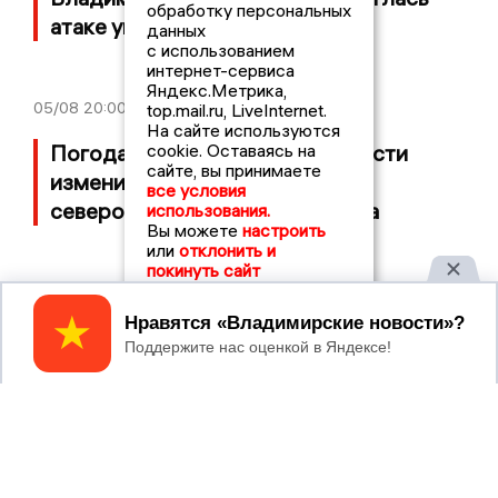
обработку персональных
атаке украинских БПЛА
данных
с использованием
интернет-сервиса
Яндекс.Метрика,
05/08
20:00
top.mail.ru, LiveInternet.
На сайте используются
Погода во Владимирской области
cookie. Оставаясь на
сайте, вы принимаете
изменится под влиянием
все условия
североатлантического циклона
использования.
Вы можете
настроить
или
отклонить и
покинуть сайт
04/08
23:00
Принять
Во Владимирской области приводят в
норму дорогу, ведущую к нацпарку
«Мещёра»
04/08
10:30