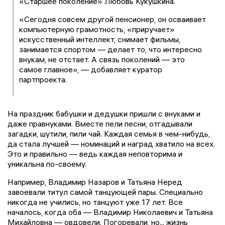
«Старшее поколение» Любовь Кукушкина.
«Сегодня совсем другой пенсионер, он осваивает
компьютерную грамотность, «приручает»
искусственный интеллект, снимает фильмы,
занимается спортом — делает то, что интересно
внукам, не отстает. А связь поколений — это
самое главное», — добавляет куратор
партпроекта.
На праздник бабушки и дедушки пришли с внуками и
даже правнуками. Вместе пели песни, отгадывали
загадки, шутили, пили чай. Каждая семья в чем-нибудь,
да стала лучшей — номинаций и наград хватило на всех.
Это и правильно — ведь каждая неповторима и
уникальна по-своему.
Например, Владимир Назаров и Татьяна Неред
завоевали титул самой танцующей пары. Специально
никогда не учились, но танцуют уже 17 лет. Все
началось, когда оба — Владимир Николаевич и Татьяна
Михайловна — овдовели. Погоревали, но... жизнь