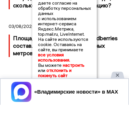
даете согласие на
сколько потратили на организацию?
обработку персональных
данных
с использованием
интернет-сервиса
03/08/2026 14:13
Яндекс.Метрика,
top.mail.ru, LiveInternet.
Площадь пожара на складе Wildberries
На сайте используются
cookie. Оставаясь на
составляет 100 тысяч квадратных
сайте, вы принимаете
метров
все условия
использования.
Вы можете
настроить
или
отклонить и
покинуть сайт
Принять
2017 © NEWSVLADIMIR.RU | СИ
ВЛАДИМИРСКИЕ
«Информационное агентство
НОВОСТИ
Владимирские новости»
Учредитель (соучредители): Общество с ограниченной
ответственностью «РЕГИОНАЛЬНЫЕ НОВОСТИ» (ОГРН
1107154017354)
Главный редактор: Мазов С. А.