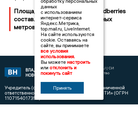
обработку персональных
данных
Площадь пожара на складе Wildberries
с использованием
интернет-сервиса
составляет 100 тысяч квадратных
Яндекс.Метрика,
метров
top.mail.ru, LiveInternet.
На сайте используются
cookie. Оставаясь на
сайте, вы принимаете
все условия
использования.
Вы можете
настроить
или
отклонить и
2017 © NEWSVLADIMIR.RU | СИ
ВЛАДИМИРСКИЕ
покинуть сайт
«Информационное агентство
НОВОСТИ
Владимирские новости»
Учредитель (соучредители): Общество с ограниченной
Принять
ответственностью «РЕГИОНАЛЬНЫЕ НОВОСТИ» (ОГРН
1107154017354)
Главный редактор: Мазов С. А.
8 (4922) 666916
Телефон редакции:
info@newsvladimir.ru
Электронная почта редакции:
,
reklama@newsvladimir.ru