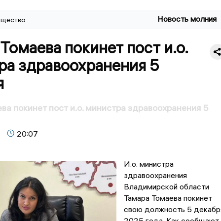
Новость молния
щество
Томаева покинет пост и.о.
ра здравоохранения 5
я
ва покинет пост и.о. министра здравоохранения 5
20:07
И.о. министра
здравоохранения
Владимирской области
Тамара Томаева покинет
свою должность 5 декабр
2025 года. Как сообщают