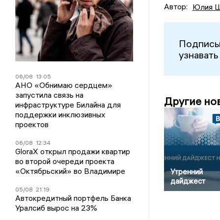
Автор:
Юлия Ш
Подписы
узнавать
06/08
13:05
АНО «Обнимаю сердцем»
запустила связь на
Другие но
инфраструктуре Билайна для
поддержки инклюзивных
проектов
06/08
12:34
GloraX открыл продажи квартир
во второй очереди проекта
«Октябрьский» во Владимире
Утренний
дайджест
05/08
21:19
Автокредитный портфель Банка
Уралсиб вырос на 23%