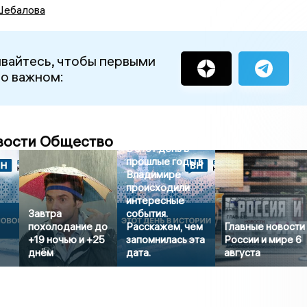
ебалова
вайтесь, чтобы первыми
 о важном:
вости Общество
В этот день в
прошлые годы в
Владимире
происходили
интересные
Завтра
события.
похолодание до
Расскажем, чем
Главные новости
+19 ночью и +25
запомнилась эта
России и мире 6
днём
дата.
августа