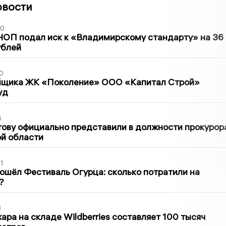
овости
30
ЧОП подал иск к «Владимирскому стандарту» на 36
ублей
0
йщика ЖК «Поколение» ООО «Капитал Строй»
уд
6
ову официально представили в должности прокурор
й области
1
ошёл Фестиваль Огурца: сколько потратили на
?
3
ра на складе Wildberries составляет 100 тысяч