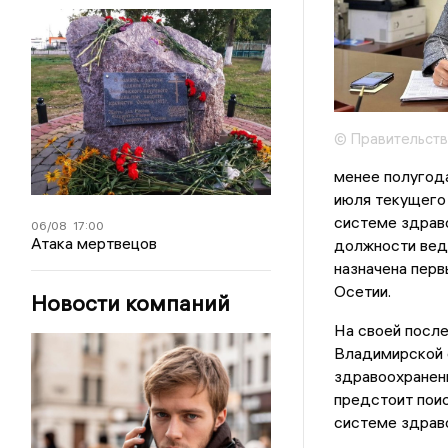
© Правительств
менее полугода
июля текущего 
системе здраво
06/08
17:00
Атака мертвецов
должности вед
назначена пер
Осетии.
Новости компаний
На своей после
Владимирской 
здравоохранени
предстоит поис
системе здраво