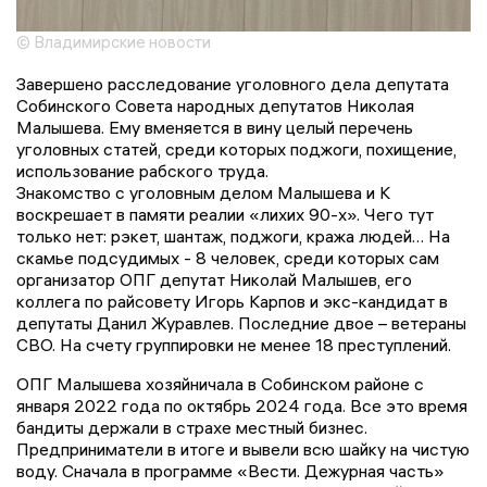
© Владимирские новости
Завершено расследование уголовного дела депутата
Собинского Совета народных депутатов Николая
Малышева. Ему вменяется в вину целый перечень
уголовных статей, среди которых поджоги, похищение,
использование рабского труда.
Знакомство с уголовным делом Малышева и К
воскрешает в памяти реалии «лихих 90-х». Чего тут
только нет: рэкет, шантаж, поджоги, кража людей… На
скамье подсудимых - 8 человек, среди которых сам
организатор ОПГ депутат Николай Малышев, его
коллега по райсовету Игорь Карпов и экс-кандидат в
депутаты Данил Журавлев. Последние двое – ветераны
СВО. На счету группировки не менее 18 преступлений.
ОПГ Малышева хозяйничала в Собинском районе с
января 2022 года по октябрь 2024 года. Все это время
бандиты держали в страхе местный бизнес.
Предприниматели в итоге и вывели всю шайку на чистую
воду. Сначала в программе «Вести. Дежурная часть»