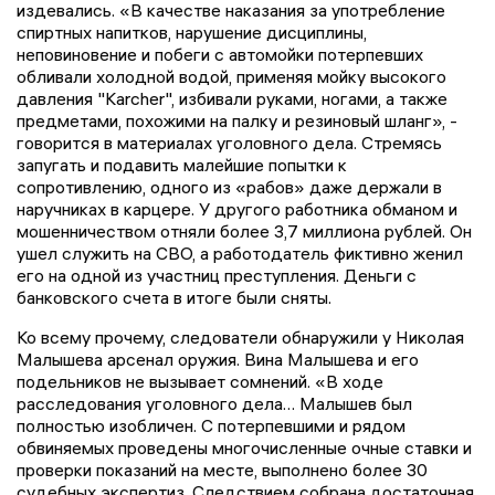
издевались. «В качестве наказания за употребление
спиртных напитков, нарушение дисциплины,
неповиновение и побеги с автомойки потерпевших
обливали холодной водой, применяя мойку высокого
давления "Karcher", избивали руками, ногами, а также
предметами, похожими на палку и резиновый шланг», -
говорится в материалах уголовного дела. Стремясь
запугать и подавить малейшие попытки к
сопротивлению, одного из «рабов» даже держали в
наручниках в карцере. У другого работника обманом и
мошенничеством отняли более 3,7 миллиона рублей. Он
ушел служить на СВО, а работодатель фиктивно женил
его на одной из участниц преступления. Деньги с
банковского счета в итоге были сняты.
Ко всему прочему, следователи обнаружили у Николая
Малышева арсенал оружия. Вина Малышева и его
подельников не вызывает сомнений. «В ходе
расследования уголовного дела… Малышев был
полностью изобличен. С потерпевшими и рядом
обвиняемых проведены многочисленные очные ставки и
проверки показаний на месте, выполнено более 30
судебных экспертиз. Следствием собрана достаточная