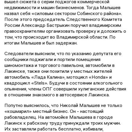
вышел сюжета о серии поджогов коммерческой
недвижимости и машин бизнесменов. Тогда Малышев
назвал себя «силовым сектором Собинского района».
После этого председатель Следственного Комитета
России Александр Бастрыкин поручил владимирским
правоохранителям организовать проверку и доложить о
том, что происходит во Владимирской области. По
итогам Малышев и был задержан.
Следователи выяснили, что по указанию депутата его
сообщники поджигали и портили помещения
шиномонтажа и торгового павильона, автомобили в
Лакинске, также они похитили у местных жителей
автомобиль «Лада Калина», мотоцикл «Honda» и
квадроцикл «Stels». Будучи в состоянии алкогольного
опьянения, члены ОПГ совершили хулиганские действия
в отношении знакомого в автосервисе Лакинска.
Попутно выяснилось, что Николай Малышев не только
«кошмарил» местный бизнес. Он - настоящий
рабовладелец. На автомойке Малышева в городе
Лакинск к рабскому труду принуждали троих мужчин.
Их заставляли работать бесплатно, избивали,