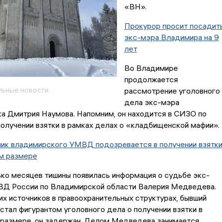
«ВН».
Прокурор просит посадит
экс-мэра Владимира на 9
лет
Во Владимире
продолжается
ьные новости
рассмотрение уголовного
дела экс-мэра
а Дмитрия Наумова. Напомним, он находится в СИЗО по
олучении взятки в рамках делах о «кладбищенской мафии».
ник владимирского УМВД подозревается в получении взятк
ом размере
ко месяцев тишины появилась информация о судьбе экс-
ВД России по Владимирской области Валерия Медведева.
х источников в правоохранительных структурах, бывший
стал фигурантом уголовного дела о получении взятки в
 размере, он задержан. Делом Медведева занимается