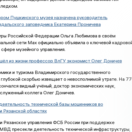
ледком.
ром Пушкинского музея назначена руководитель
дальского заповедника Екатерина Проничева
уры Российской Федерации Ольга Любимова в своём
иальной сети Max официально объявила о ключевой кадрово
 сфере музейного управления.
шёл из жизни профессор ВлГУ, экономист Олег Доничев
омики и туризма Владимирского государственного
 глубокой скорбью извещает о невосполнимой утрате. На 77
кончался видный учёный, доктор экономических наук,
аслуженный коллега Олег Доничев.
деятельность технической базы мошенников во
и Рязанской областях
и Рязанское управления ФСБ России при поддержке
 МВД пресекли деятельность технической инфраструктуры,