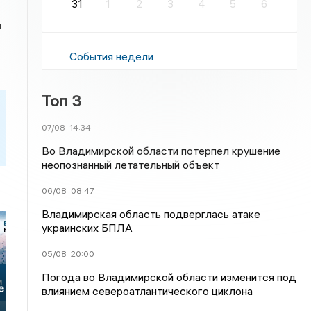
31
1
2
3
4
5
6
и
События недели
Топ 3
07/08
14:34
Во Владимирской области потерпел крушение
неопознанный летательный объект
06/08
08:47
Владимирская область подверглась атаке
украинских БПЛА
05/08
20:00
Погода во Владимирской области изменится под
е
влиянием североатлантического циклона