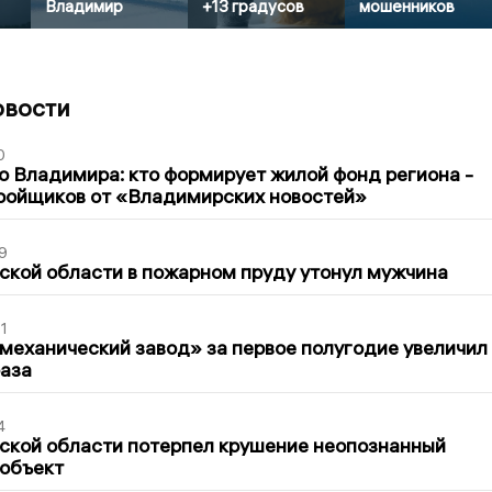
Владимир
+13 градусов
мошенников
овости
0
о Владимира: кто формирует жилой фонд региона -
ройщиков от «Владимирских новостей»
9
кой области в пожарном пруду утонул мужчина
1
механический завод» за первое полугодие увеличил
раза
4
ской области потерпел крушение неопознанный
 объект