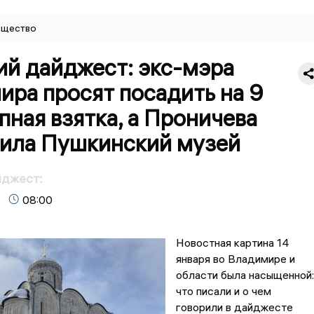
щество
ий дайджест: экс-мэра
ра просят посадить на 9
упная взятка, а Проничева
вила Пушкинский музей
йджест:
08:00
Новостная картина 14
января во Владимире и
области была насыщенной:
что писали и о чем
говорили в дайджесте