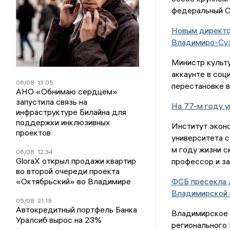
федеральный С
Новым директо
Владимиро-Суз
Министр культ
аккаунте в соц
06/08
13:05
перестановке в
АНО «Обнимаю сердцем»
запустила связь на
На 77-м году у
инфраструктуре Билайна для
поддержки инклюзивных
Институт экон
проектов
университета с
м году жизни с
06/08
12:34
GloraX открыл продажи квартир
профессор и з
во второй очереди проекта
«Октябрьский» во Владимире
ФСБ пресекла 
Владимирской 
05/08
21:19
Автокредитный портфель Банка
Владимирское 
Уралсиб вырос на 23%
регионального