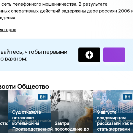
 сеть телефонного мошенничества. В результате
нных оперативных действий задержаны двое россиян 2006 
ждения.
икторов
вайтесь, чтобы первыми
 о важном:
вости Общество
Суд отказал в
9 августа
остановке
владимирцам
ста:
котельной на
Завтра
рассказали, как н
Производственной,
похолодание до
стать жертвами