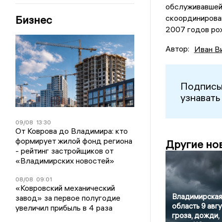
обслуживавшей
Бизнес
скоординирова
2007 годов ро
Автор:
Иван В
Подписы
узнавать
09/08
13:30
От Коврова до Владимира: кто
формирует жилой фонд региона
Другие но
- рейтинг застройщиков от
«Владимирских новостей»
08/08
09:01
«Ковровский механический
Владимирская
завод» за первое полугодие
область 9 авгу
увеличил прибыль в 4 раза
гроза, дожди,