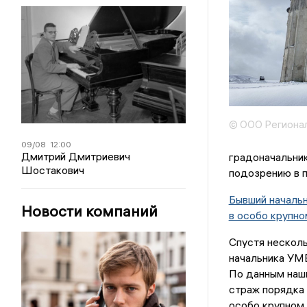
© ООО Регионал
09/08
12:00
Дмитрий Дмитриевич
градоначальник
Шостакович
подозрению в п
Бывший началь
Новости компаний
в особо крупн
Спустя несколь
начальника УМ
По данным наши
страж порядка 
особо крупном