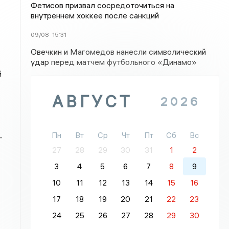
Фетисов призвал сосредоточиться на
внутреннем хоккее после санкций
09/08
15:31
Овечкин и Магомедов нанесли символический
удар перед матчем футбольного «Динамо»
й
АВГУСТ
2026
Пн
Вт
Ср
Чт
Пт
Сб
Вс
-
27
28
29
30
31
1
2
3
4
5
6
7
8
9
10
11
12
13
14
15
16
17
18
19
20
21
22
23
24
25
26
27
28
29
30