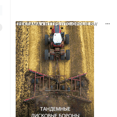
РЕКЛАМА • HTTPS://TC-OPOLIE.RU/