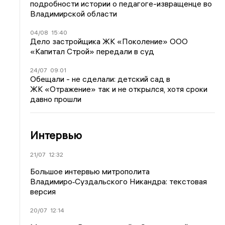
подробности истории о педагоге-извращенце во
Владимирской области
04/08
15:40
Дело застройщика ЖК «Поколение» ООО
«Капитал Строй» передали в суд
24/07
09:01
Обещали - не сделали: детский сад в
ЖК «Отражение» так и не открылся, хотя сроки
давно прошли
Интервью
21/07
12:32
Большое интервью митрополита
Владимиро‑Суздальского Никандра: текстовая
версия
20/07
12:14