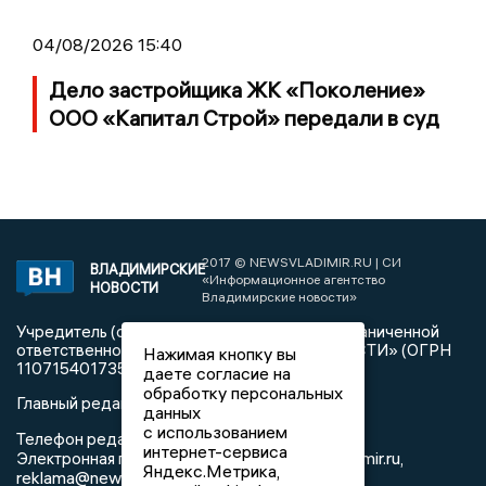
04/08/2026 15:40
Дело застройщика ЖК «Поколение»
ООО «Капитал Строй» передали в суд
2017 © NEWSVLADIMIR.RU | СИ
ВЛАДИМИРСКИЕ
«Информационное агентство
НОВОСТИ
Владимирские новости»
Учредитель (соучредители): Общество с ограниченной
ответственностью «РЕГИОНАЛЬНЫЕ НОВОСТИ» (ОГРН
Нажимая кнопку вы
1107154017354)
даете согласие на
обработку персональных
Главный редактор: Мазов С. А.
данных
с использованием
8 (4922) 666916
Телефон редакции:
интернет-сервиса
info@newsvladimir.ru
Электронная почта редакции:
,
Яндекс.Метрика,
reklama@newsvladimir.ru