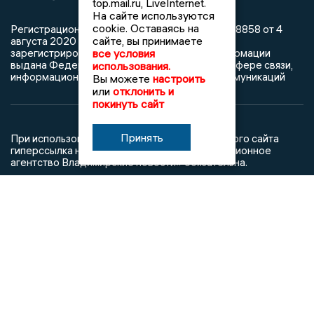
top.mail.ru, LiveInternet.
На сайте используются
cookie. Оставаясь на
Регистрационный номер: серия Эл № ФС77-78858 от 4
сайте, вы принимаете
августа 2020 г. согласно выписке из реестра
зарегистрированных средств массовой информации
все условия
выдана Федеральной службой по надзору в сфере связи,
использования.
информационных технологий и массовых коммуникаций
Вы можете
настроить
или
отклонить и
покинуть сайт
Принять
При использовании любого материала с данного сайта
гиперссылка на Сетевое издание «Информационное
агентство Владимирские новости» обязательна.
Сообщения на сером фоне размещены на правах рекламы
@mazov
MAX
Написать директору в телеграм
или
О холдинге
Вакансии
Реклама
Дежурный по новостям