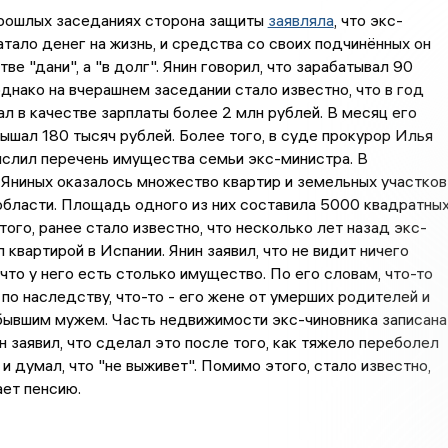
прошлых заседаниях сторона защиты
заявляла
, что экс-
атало денег на жизнь, и средства со своих подчинённых он
тве "дани", а "в долг". Янин говорил, что зарабатывал 90
однако на вчерашнем заседании стало известно, что в год
ал в качестве зарплаты более 2 млн рублей. В месяц его
ышал 180 тысяч рублей. Более того, в суде прокурор Илья
слил перечень имущества семьи экс-министра. В
Яниных оказалось множество квартир и земельных участков
области. Площадь одного из них составила 5000 квадратны
того, ранее стало известно, что несколько лет назад экс-
 квартирой в Испании. Янин заявил, что не видит ничего
 что у него есть столько имущество. По его словам, что-то
по наследству, что-то - его жене от умерших родителей и
бывшим мужем. Часть недвижимости экс-чиновника записана
Он заявил, что сделал это после того, как тяжело переболел
и думал, что "не выживет". Помимо этого, стало известно,
ает пенсию.