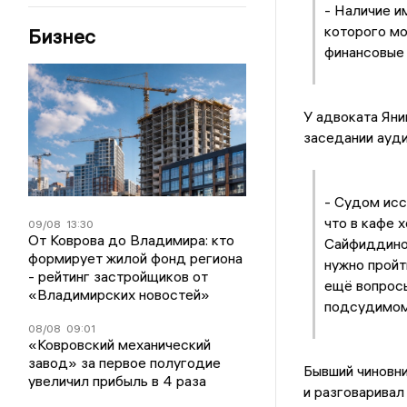
- Наличие им
которого мо
Бизнес
финансовые 
У адвоката Яни
заседании ауди
- Судом исс
что в кафе х
09/08
13:30
От Коврова до Владимира: кто
Сайфиддинов
формирует жилой фонд региона
нужно пройт
- рейтинг застройщиков от
ещё вопросы
«Владимирских новостей»
подсудимом
08/08
09:01
«Ковровский механический
завод» за первое полугодие
Бывший чиновни
увеличил прибыль в 4 раза
и разговаривал