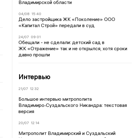
Владимирской области
04/08
15:40
Дело застройщика ЖК «Поколение» ООО
«Капитал Строй» передали в суд
24/07
09:01
Обещали - не сделали: детский сад в
ЖК «Отражение» так и не открылся, хотя сроки
давно прошли
Интервью
21/07
12:32
Большое интервью митрополита
Владимиро‑Суздальского Никандра: текстовая
версия
20/07
12:14
Митрополит Владимирский и Суздальский