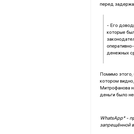
перед задержан
- Его довод
которые был
законодател
оперативно
денежных ср
Помимо этого,
котором видно,
Митрофанова на
деньги было н
WhatsApp* - п
запрещённой в