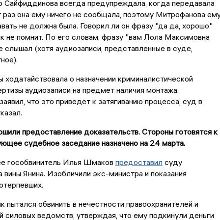
то Сайфиддинова всегда предупреждала, когда передавала
от раз она ему ничего не сообщала, поэтому Митрофанова ем
вать не должна была. Говорил ли он фразу "да да, хорошо"
к не помнит. По его словам, фразу "вам Лола Максимовна
е слышал (хотя аудиозаписи, представленные в суде,
ное).
ы ходатайствовала о назначении криминалистической
ртизы аудиозаписи на предмет наличия монтажа.
заявил, что это приведёт к затягиванию процесса, суд в
казал.
ршили предоставление доказательств. Стороны готовятся к
ующее судебное заседание назначено на 24 марта.
ее гособвинитель Илья Шмаков
предоставил
суду
 вины Янина. Изобличили экс-министра и показания
отерпевших.
к пытался обвинить в нечестности правоохранителей и
 силовых ведомств, утверждая, что ему подкинули деньги