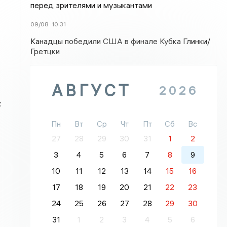
перед зрителями и музыкантами
09/08
10:31
Канадцы победили США в финале Кубка Глинки/
Гретцки
АВГУСТ
2026
х
Пн
Вт
Ср
Чт
Пт
Сб
Вс
27
28
29
30
31
1
2
3
4
5
6
7
8
9
10
11
12
13
14
15
16
17
18
19
20
21
22
23
24
25
26
27
28
29
30
31
1
2
3
4
5
6