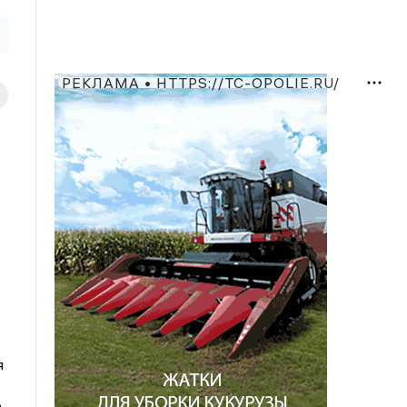
РЕКЛАМА • HTTPS://TC-OPOLIE.RU/
я
в