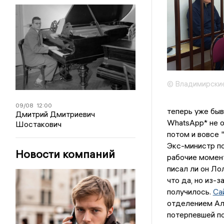
© Владимирские
09/08
12:00
теперь уже быв
Дмитрий Дмитриевич
WhatsApp* не о
Шостакович
потом и вовсе 
Экс-министр по
Новости компаний
рабочие момент
писал ли он Ло
что да, но из-
получилось.
Са
отделением Ал
потерпевшей по