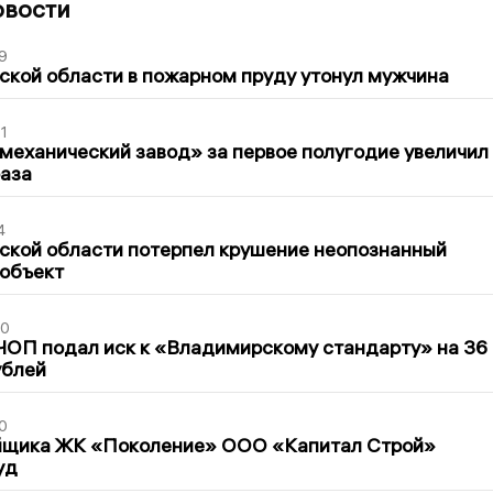
овости
9
кой области в пожарном пруду утонул мужчина
1
механический завод» за первое полугодие увеличил
раза
4
ской области потерпел крушение неопознанный
 объект
30
ЧОП подал иск к «Владимирскому стандарту» на 36
ублей
0
йщика ЖК «Поколение» ООО «Капитал Строй»
уд