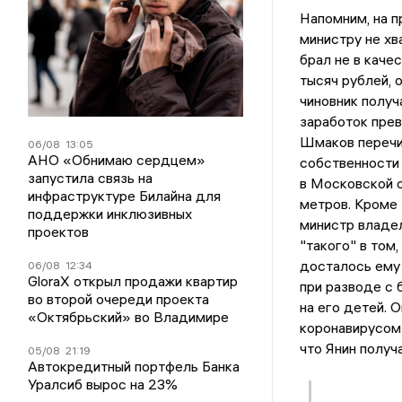
Напомним, на 
министру не хв
брал не в качес
тысяч рублей, 
чиновник получ
заработок прев
Шмаков перечи
06/08
13:05
АНО «Обнимаю сердцем»
собственности 
запустила связь на
в Московской 
инфраструктуре Билайна для
метров. Кроме 
поддержки инклюзивных
министр владел
проектов
"такого" в том,
досталось ему 
06/08
12:34
GloraX открыл продажи квартир
при разводе с 
во второй очереди проекта
на его детей. 
«Октябрьский» во Владимире
коронавирусом 
что Янин получ
05/08
21:19
Автокредитный портфель Банка
Уралсиб вырос на 23%