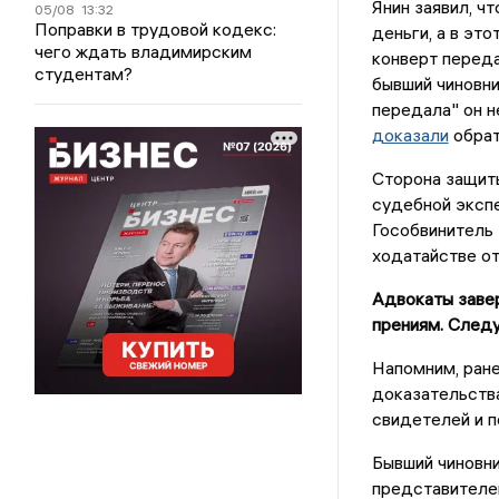
Янин заявил, ч
05/08
13:32
Поправки в трудовой кодекс:
деньги, а в эт
чего ждать владимирским
конверт переда
студентам?
бывший чиновни
передала" он н
доказали
обрат
Сторона защит
судебной экспе
Гособвинитель 
ходатайстве от
Адвокаты заве
прениям. След
Напомним, ран
доказательства
свидетелей и п
Бывший чиновни
представителей