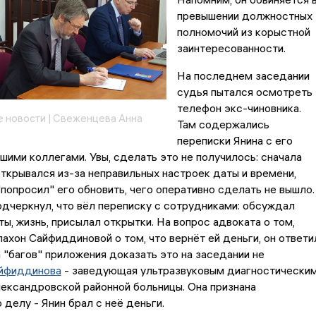
превышении должностных
полномочий из корыстной
заинтересованности.
На последнем заседании
судья пытался осмотреть
телефон экс-чиновника.
 новости | Свеженцева Анна
Там содержались
переписки Янина с его
шими коллегами. Увы, сделать это не получилось: сначала
ткрывался из-за неправильных настроек даты и времени,
"попросил" его обновить, чего оперативно сделать не вышло.
дчеркнул, что вёл переписку с сотрудниками: обсуждал
ы, жизнь, присылал открытки. На вопрос адвоката о том,
лахон Сайфиддиновой о том, что вернёт ей деньги, он ответи
за "багов" приложения доказать это на заседании не
йфиддинова
- заведующая ультразвуковым диагностически
ександровской районной больницы. Она признана
 делу - Янин брал с неё деньги.