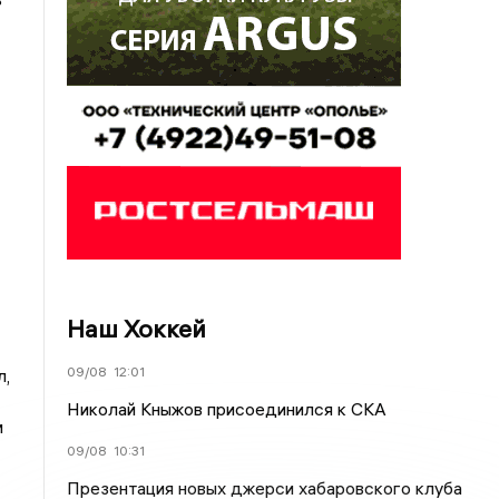
Наш Хоккей
09/08
12:01
л,
Николай Кныжов присоединился к СКА
м
09/08
10:31
Презентация новых джерси хабаровского клуба