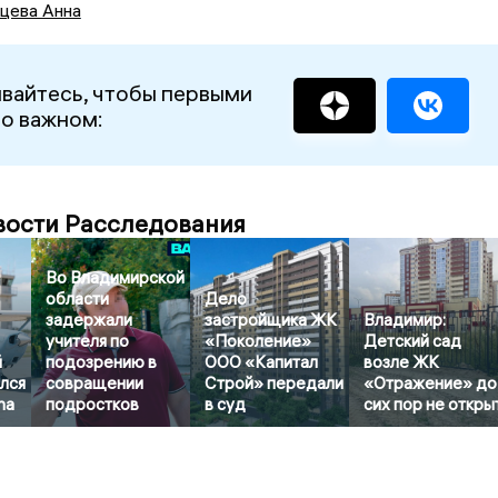
цева Анна
вайтесь, чтобы первыми
 о важном:
вости Расследования
Во Владимирской
области
Дело
задержали
застройщика ЖК
Владимир:
учителя по
«Поколение»
Детский сад
й
подозрению в
ООО «Капитал
возле ЖК
лся
совращении
Строй» передали
«Отражение» до
na
подростков
в суд
сих пор не откры