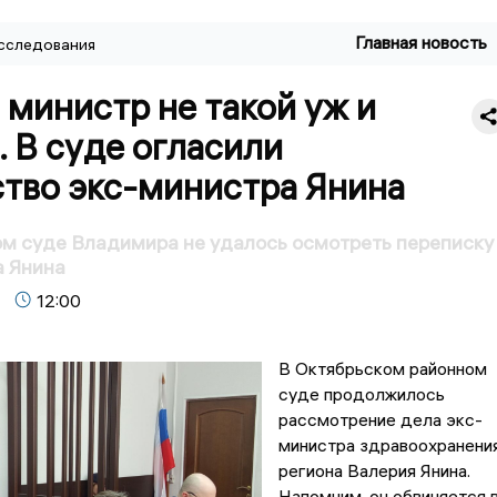
Главная новость
сследования
министр не такой уж и
 В суде огласили
тво экс-министра Янина
м суде Владимира не удалось осмотреть переписку
а Янина
12:00
В Октябрьском районном
суде продолжилось
рассмотрение дела экс-
министра здравоохранени
региона Валерия Янина.
Напомним, он обвиняется 