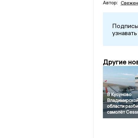
Автор:
Свежен
Подписы
узнавать
Другие но
В Кусуново
Владимирско
области разби
самолёт Cess