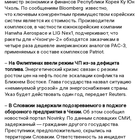
министр экономики и финансов Республики Корея Ку Юн
Чхоль. По сообщениям Bloomberg известно,
что ключевым конкурентным преимуществом корейских
систем является их стоимость. Производители
комплексов, в частности южнокорейские компании
Hanwha Aerospace и LIG Nex1, подчеркивают, что
ракеты для «Чхонгун-2» обходятся заказчикам в
четыре раза дешевле американских аналогов PAC-3,
применяемых в составе комплексов Patriot.
–
На Филиппинах ввели режим ЧП из-за дефицита
топлива.
Энергетический кризис связан с резким
ростом цен на нефть после эскалации конфликта на
Ближнем Востоке. Глава государства назвал ситуацию
«неминуемой угрозой» для энергоснабжения страны.
Указ будет действовать один год, передает Reuters.
–
В Словакии задержали подозреваемого в поджоге
оборонного предприятия в Чехии.
Об этом сообщил
новостной портал Novinky. По данным словацких СМИ,
задержанный — гражданин другого государства.
Преступники, предположительно, скрылись на
территории Словакии. Ответственность за инцидент