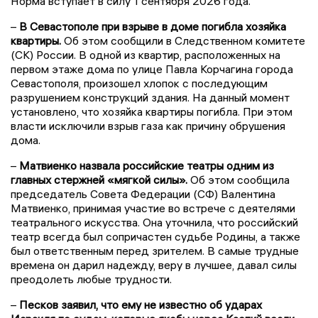
Норма вступает в силу 1 сентября 2026 года.
–
В Севастополе при взрыве в доме погибла хозяйка
квартиры.
Об этом сообщили в Следственном комитете
(СК) России. В одной из квартир, расположенных на
первом этаже дома по улице Павла Корчагина города
Севастополя, произошел хлопок с последующим
разрушением конструкций здания. На данный момент
установлено, что хозяйка квартиры погибла. При этом
власти исключили взрыв газа как причину обрушения
дома.
–
Матвиенко назвала российские театры одним из
главных стержней «мягкой силы».
Об этом сообщила
председатель Совета Федерации (СФ) Валентина
Матвиенко, принимая участие во встрече с деятелями
театрального искусства. Она уточнила, что российский
театр всегда был сопричастен судьбе Родины, а также
был ответственным перед зрителем. В самые трудные
времена он дарил надежду, веру в лучшее, давал силы
преодолеть любые трудности.
–
Песков заявил, что ему не известно об ударах