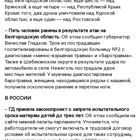
над Белгородской областью, еще шесть — над
Брянской, а еще четыре — над Республикой Крым.
Кроме того, два дрона уничтожили над Курской
областью, а еще один — над Ростовской.
–
Пять человек ранены в результате атак на
Белгородскую область.
Об этом сообщил губернатор
Вячеслав Гладков. Трое из пострадавших
госпитализированы в белгородскую больницу №2 с
диагнозами «минно-взрывная травма» и «баротравма».
Также в Шебекинском округе в результате удара по
автомобилю в селе Нежеголь пострадали двое
местных жителей. У мужчины диагностирована
баротравма, женщина, находившаяся рядом с машиной,
получила осколочное ранение и перелом ноги.
В РОССИИ
–
ГД приняла законопроект о запрете испытательного
срока матерям детей до трех лет.
Об этом сообщили на
сайте нижней палаты парламента. Уточняется, что
работодатели не смогут включать в трудовой договор
условие об испытательном сроке для таких сотрудниц.