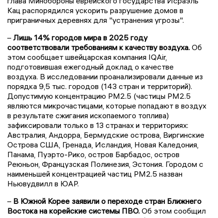
глава Минобороны еврейского государства Исраэль
Кац распорядился ускорить разрушение домов в
приграничных деревнях для "устранения угрозы".
–
Лишь 14% городов мира в 2025 году
соответствовали требованиям к качеству воздуха.
Об
этом сообщает швейцарская компания IQAir,
подготовившая ежегодный доклад о качестве
воздуха. В исследовании проанализировали данные из
порядка 9,5 тыс. городов (143 стран и территорий).
Допустимую концентрацию PM2.5 (частицы PM2.5
являются микрочастицами, которые попадают в воздух
в результате сжигания ископаемого топлива)
зафиксировали только в 13 странах и территориях:
Австралия, Андорра, Бермудские острова, Виргинские
Острова США, Гренада, Исландия, Новая Каледония,
Панама, Пуэрто-Рико, остров Барбадос, остров
Реюньон, Французская Полинезия, Эстония. Городом с
наименьшей концентрацией частиц PM2.5 назван
Ньювудвилл в ЮАР.
–
В Южной Корее заявили о переходе стран Ближнего
Востока на корейские системы ПВО.
Об этом сообщил