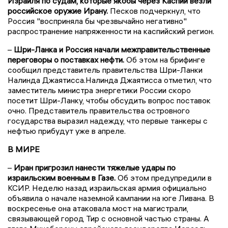
Израиля по судам, которые якобы через Каспий везли
российское оружие Ирану.
Песков подчеркнул, что
Россия "восприняла бы чрезвычайно негативно"
распространение напряженности на каспийский регион.
–
Шри-Ланка и Россия начали межправительственные
переговоры о поставках нефти.
Об этом на брифинге
сообщил представитель правительства Шри-Ланки
Налинда Джаятисса.Налинда Джаятисса отметил, что
заместитель министра энергетики России скоро
посетит Шри-Ланку, чтобы обсудить вопрос поставок
очно. Представитель правительства островного
государства выразил надежду, что первые танкеры с
нефтью прибудут уже в апреле.
В МИРЕ
–
Иран пригрозил нанести тяжелые удары по
израильским военным в Газе.
Об этом предупредили в
КСИР. Неделю назад израильская армия официально
объявила о начале наземной кампании на юге Ливана. В
воскресенье она атаковала мост на магистрали,
связывающей город Тир с основной частью страны. А