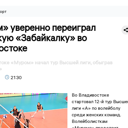
орт
» уверенно переиграл
кую «Забайкалку» во
остоке
оке «Муром» начал тур Высшей лиги, обыграв
»
21:30
Во Владивостоке
стартовал 12-й тур Высше
лиги «А» по волейболу
среди женских команд.
Волейболисткам
«Мурома» предстоит