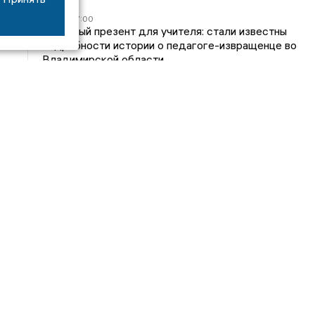
05/08
17:00
Странный презент для учителя: стали известны
подробности истории о педагоге-извращенце во
Владимирской области
04/08
15:40
Дело застройщика ЖК «Поколение» ООО
«Капитал Строй» передали в суд
24/07
09:01
Обещали - не сделали: детский сад в
ЖК «Отражение» так и не открылся, хотя сроки
давно прошли
14/07
16:05
Владимирский облсуд сократил на один месяц
приговор экс-главе владимирского Минздрава
Янину
Интервью