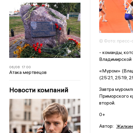
© Фото: пресс-
- команды, кот
Владимирской о
06/08
17:00
«Муром» (Влади
Атака мертвецов
(25:21, 25:19, 25
Новости компаний
Завтра муромля
Приморского кр
второй.
0+
Автор:
Жилкин