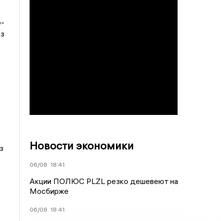
2
о-
из
Новости экономики
з
06/08
18:41
Акции ПОЛЮС PLZL резко дешевеют на
Мосбирже
06/08
18:41