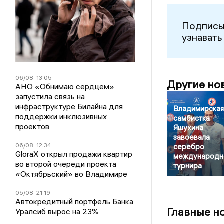
Подписы
узнавать
06/08
13:05
Другие но
АНО «Обнимаю сердцем»
запустила связь на
инфраструктуре Билайна для
Владимирская
поддержки инклюзивных
самбистка
проектов
Яшухина
завоевала
06/08
12:34
серебро
GloraX открыл продажи квартир
международн
во второй очереди проекта
турнира
«Октябрьский» во Владимире
05/08
21:19
Автокредитный портфель Банка
Главные н
Уралсиб вырос на 23%