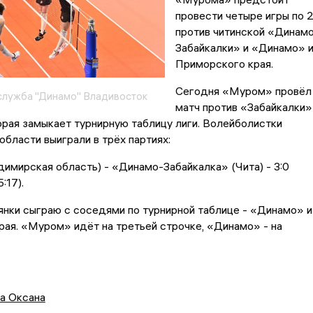
провести четыре игры по 
против читинской «Динам
Забайкалки» и «Динамо» 
Приморского края.
Сегодня «Муром» провёл
служба "Динамо" Владивосток
матч против «Забайкалки»
орая замыкает турнирную таблицу лиги. Волейболистки
бласти выиграли в трёх партиях:
мирская область) - «Динамо-Забайкалка» (Чита) - 3:0
:17).
нки сыграю с соседями по турнирной таблице - «Динамо» и
ая. «Муром» идёт на третьей строчке, «Динамо» - на
а Оксана