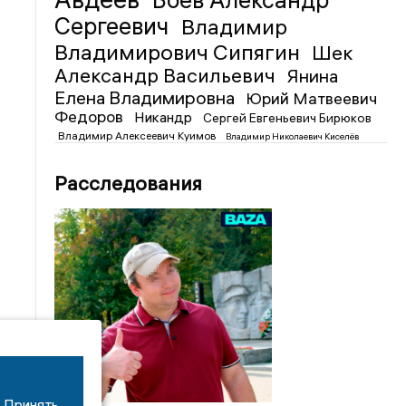
Боев Александр
Сергеевич
Владимир
Владимирович Сипягин
Шек
Александр Васильевич
Янина
Елена Владимировна
Юрий Матвеевич
Федоров
Никандр
Сергей Евгеньевич Бирюков
Владимир Алексеевич Куимов
Владимир Николаевич Киселёв
Расследования
Принять