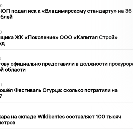
30
ЧОП подал иск к «Владимирскому стандарту» на 36
ублей
0
йщика ЖК «Поколение» ООО «Капитал Строй»
уд
6
ову официально представили в должности прокурор
й области
1
ошёл Фестиваль Огурца: сколько потратили на
?
3
ра на складе Wildberries составляет 100 тысяч
метров
2