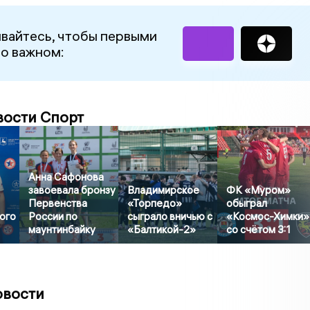
вайтесь, чтобы первыми
 о важном:
вости Спорт
Анна Сафонова
завоевала бронзу
Владимирское
ФК «Муром»
Первенства
«Торпедо»
обыграл
ого
России по
сыграло вничью с
«Космос-Химки»
маунтинбайку
«Балтикой-2»
со счётом 3:1
овости