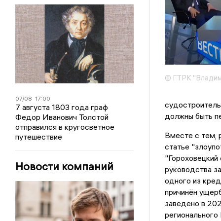
© ГТРК "Влади
07/08
17:00
судостроитель
7 августа 1803 года граф
должны быть пе
Федор Иванович Толстой
отправился в кругосветное
Вместе с тем,
путешествие
статье "злоуп
"Гороховецкий 
Новости компаний
руководства за
одного из кред
причинён ущерб
заведено в 202
регионального