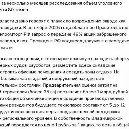
 за несколько месяцев расследования объём уголовного
чти 80 томов.
ласти давно говорят о планах по возрождению завода как
площадки. В сентябре 2025 года областное Правительство
инпромторг РФ запрос о передаче 49% акций заброшенного
завода, и вот, Президент РФ подписал документ о передач
ласти.
огласно концепции, в технопарке планируют наладить сборк
ерных судов, хаусботов, разместить здесь складские
строить офисные помещения и создать зоны отдыха. На
большая часть зданий и сооружений находится в
ельном состоянии. Предварительная оценка затрат на
 территории (более 35 га) составляет более 1 млрд рублей.
то общий объём инвестиций в создание производственных
ами резидентов будущего технопарка составит от 5 до 12
Будут использоваться серы государственной поддержки
и регионального уровней. В собственность Владимирской
акций передаётся по цене 1 рубль за 1 акцию, то есть в обще