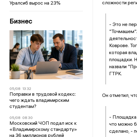
сложности реги
Уралсиб вырос на 23%
Бизнес
- Это не пе
"Точмашем".
деятельност
Коврове. То
которая вла
площадки. Н
назвали "Пр
ГТРК.
05/08
13:32
Поправки в трудовой кодекс:
Он отметил, чт
чего ждать владимирским
студентам?
- Площадка 
05/08
08:30
Московский ЧОП подал иск к
что можно б
«Владимирскому стандарту»
сделано, - 
на 36 миллионов рублей