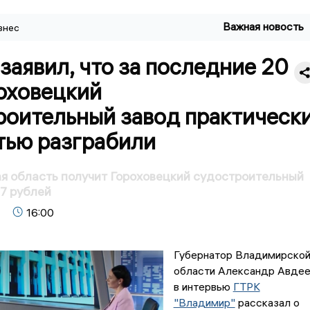
Важная новость
знес
заявил, что за последние 20
оховецкий
роительный завод практическ
тью разграбили
я область получит Гороховецкий судостроительный
17 рублей
16:00
Губернатор Владимирско
области Александр Авде
в интервью
ГТРК
"Владимир"
рассказал о