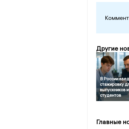
Коммент
Другие но
В России вве
стажировку д
выпускников и
студентов
Главные н