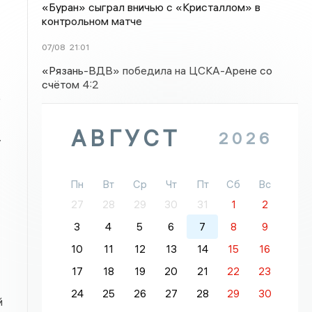
«Буран» сыграл вничью с «Кристаллом» в
контрольном матче
07/08
21:01
«Рязань-ВДВ» победила на ЦСКА-Арене со
счётом 4:2
е
АВГУСТ
2026
у
Пн
Вт
Ср
Чт
Пт
Сб
Вс
27
28
29
30
31
1
2
3
4
5
6
7
8
9
10
11
12
13
14
15
16
17
18
19
20
21
22
23
24
25
26
27
28
29
30
й