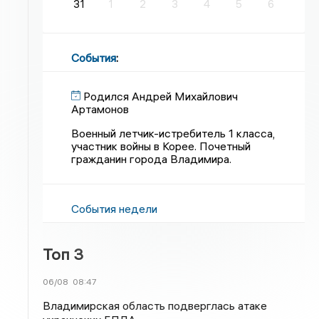
31
1
2
3
4
5
6
События
:
Родился Андрей Михайлович
Артамонов
Военный летчик-истребитель 1 класса,
участник войны в Корее. Почетный
гражданин города Владимира.
События недели
Топ 3
06/08
08:47
Владимирская область подверглась атаке