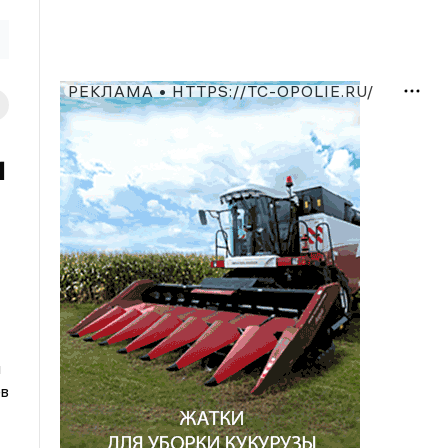
РЕКЛАМА • HTTPS://TC-OPOLIE.RU/
и
й
ев