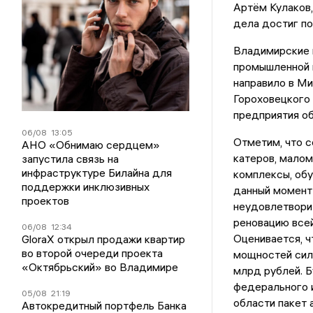
Артём Кулаков,
дела достиг по
Владимирские в
промышленной 
направило в М
Гороховецкого 
предприятия об
06/08
13:05
Отметим, что с
АНО «Обнимаю сердцем»
катеров, малом
запустила связь на
инфраструктуре Билайна для
комплексы, обу
поддержки инклюзивных
данный момент 
проектов
неудовлетворит
реновацию всей
06/08
12:34
Оценивается, ч
GloraX открыл продажи квартир
во второй очереди проекта
мощностей сил
«Октябрьский» во Владимире
млрд рублей. 
федерального 
05/08
21:19
области пакет 
Автокредитный портфель Банка