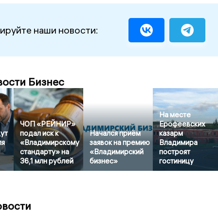
ируйте наши новости:
вости Бизнес
На месте
ЧОП «РЕЙНИР»
Ерофеевских
дут
подал иск к
Начался приём
казарм
ля
«Владимирскому
заявок на премию
Владимира
стандарту» на
«Владимирский
построят
36,1 млн рублей
бизнес»
гостиницу
овости