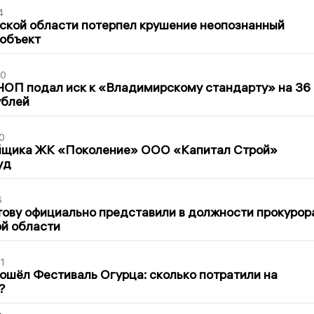
4
ской области потерпел крушение неопознанный
 объект
30
ЧОП подал иск к «Владимирскому стандарту» на 36
ублей
0
йщика ЖК «Поколение» ООО «Капитал Строй»
уд
6
ову официально представили в должности прокурор
й области
1
ошёл Фестиваль Огурца: сколько потратили на
?
2