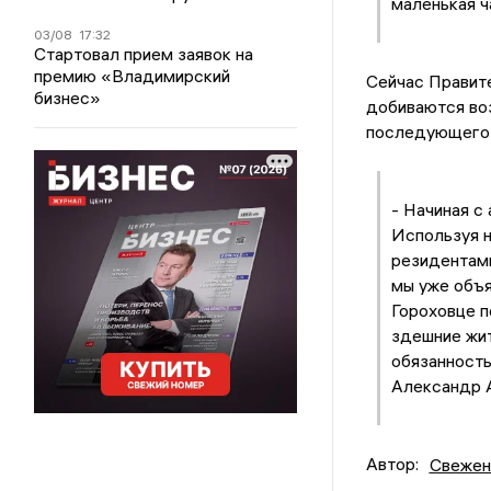
маленькая ч
03/08
17:32
Стартовал прием заявок на
премию «Владимирский
Сейчас Правит
бизнес»
добиваются воз
последующего и
- Начиная с 
Используя н
резидентами
мы уже объя
Гороховце п
здешние жи
обязанность
Александр 
Автор:
Свежен