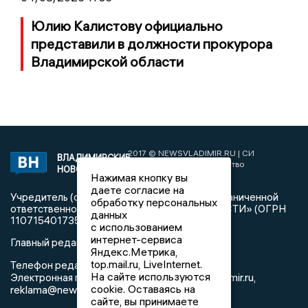
Юлию Калистову официально
представили в должности прокурора
Владимирской области
2017 © NEWSVLADIMIR.RU | СИ
ВЛАДИМИРСКИЕ
«Информационное агентство
НОВОСТИ
Владимирские новости»
Нажимая кнопку вы
даете согласие на
Учредитель (соучредители): Общество с ограниченной
обработку персональных
ответственностью «РЕГИОНАЛЬНЫЕ НОВОСТИ» (ОГРН
данных
1107154017354)
с использованием
интернет-сервиса
Главный редактор: Мазов С. А.
Яндекс.Метрика,
top.mail.ru, LiveInternet.
8 (4922) 666916
Телефон редакции:
На сайте используются
info@newsvladimir.ru
Электронная почта редакции:
,
cookie. Оставаясь на
reklama@newsvladimir.ru
сайте, вы принимаете