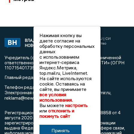
Нажимая кнопку вы
2017 © NEWSVLADIMIR.RU | СИ
даете согласие на
ВЛАДИМИРСКИЕ
«Информационное агентство
НОВОСТИ
обработку персональных
Владимирские новости»
данных
с использованием
Учредитель (соучредители): Общество с ограниченной
интернет-сервиса
ответственностью «РЕГИОНАЛЬНЫЕ НОВОСТИ» (ОГРН
Яндекс.Метрика,
1107154017354)
top.mail.ru, LiveInternet.
Главный редактор: Мазов С. А.
На сайте используются
cookie. Оставаясь на
8 (4922) 666916
Телефон редакции:
сайте, вы принимаете
info@newsvladimir.ru
Электронная почта редакции:
,
все условия
reklama@newsvladimir.ru
использования.
Вы можете
настроить
или
отклонить и
Регистрационный номер: серия Эл № ФС77-78858 от 4
покинуть сайт
августа 2020 г. согласно выписке из реестра
зарегистрированных средств массовой информации
выдана Федеральной службой по надзору в сфере связи,
Принять
информационных технологий и массовых коммуникаций