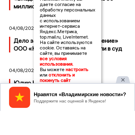
даете согласие на
миллионов рублей
обработку персональных
данных
с использованием
интернет-сервиса
04/08/2026 15:40
Яндекс.Метрика,
top.mail.ru, LiveInternet.
Дело застройщика ЖК «Поколение»
На сайте используются
cookie. Оставаясь на
ООО «Капитал Строй» передали в суд
сайте, вы принимаете
все условия
использования.
Вы можете
настроить
04/08/2026 11:36
или
отклонить и
покинуть сайт
Юлию Калистову официально
представили в должности прокурора
Принять
Владимирской области
04/08/2026 09:01
В Суздале прошёл Фестиваль Огурца: