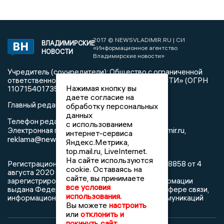
2017 © NEWSVLADIMIR.RU | СИ
ВЛАДИМИРСКИЕ
«Информационное агентство
НОВОСТИ
Владимирские новости»
Учредитель (соучредители): Общество с ограниченной
ответственностью «РЕГИОНАЛЬНЫЕ НОВОСТИ» (ОГРН
Нажимая кнопку вы
1107154017354)
даете согласие на
Главный редактор: Мазов С. А.
обработку персональных
данных
8 (4922) 666916
Телефон редакции:
с использованием
info@newsvladimir.ru
Электронная почта редакции:
,
интернет-сервиса
reklama@newsvladimir.ru
Яндекс.Метрика,
top.mail.ru, LiveInternet.
На сайте используются
Регистрационный номер: серия Эл № ФС77-78858 от 4
cookie. Оставаясь на
августа 2020 г. согласно выписке из реестра
сайте, вы принимаете
зарегистрированных средств массовой информации
все условия
выдана Федеральной службой по надзору в сфере связи,
использования.
информационных технологий и массовых коммуникаций
Вы можете
настроить
или
отклонить и
покинуть сайт