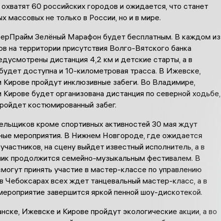
охватят 60 российских городов и ожидается, что станет
х массовых не только в России, но и в мире.
берПрайм Зелёный Марафон будет бесплатным. В каждом из
ов на территории присутствия Волго-Вятского банка
дусмотрены дистанция 4,2 км и детские старты, а в
будет доступна и 10-километровая трасса. В Ижевске,
 Кирове пройдут инклюзивные забеги. Во Владимире,
 Кирове будет организована дистанция по северной ходьбе,
пройдет костюмированный забег.
лельщиков кроме спортивных активностей 30 мая ждут
ные мероприятия. В Нижнем Новгороде, где ожидается
участников, на сцену выйдет известный исполнитель, а в
ник продолжится семейно-музыкальным фестивалем. В
могут принять участие в мастер-классе по управлению
в Чебоксарах всех ждет танцевальный мастер-класс, а в
ероприятие завершится яркой пенной шоу-дискотекой.
нске, Ижевске и Кирове пройдут экологические акции, а во