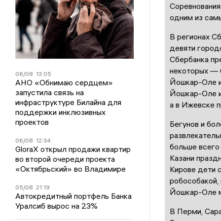
Соревнования 
одним из самы
В регионах С
девяти город
Сбербанка пре
некоторых — 
06/08
13:05
Йошкар-Оле и
АНО «Обнимаю сердцем»
запустила связь на
Йошкар-Оле и
инфраструктуре Билайна для
а в Ижевске 
поддержки инклюзивных
проектов
Бегунов и бо
развлекатель
06/08
12:34
больше всего 
GloraX открыл продажи квартир
Казани празд
во второй очереди проекта
«Октябрьский» во Владимире
Кирове дети с
робособакой, 
05/08
21:19
Йошкар-Оле м
Автокредитный портфель Банка
Уралсиб вырос на 23%
В Перми, Сара