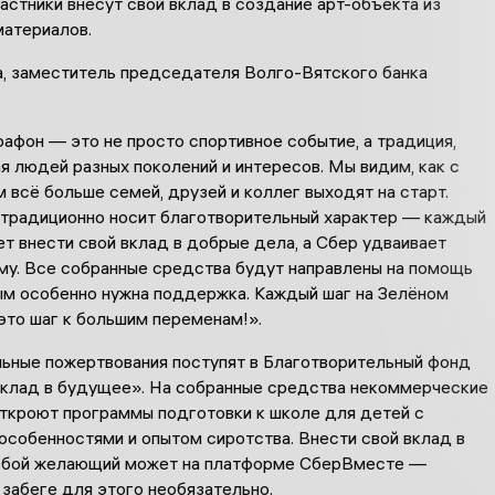
стники внесут свой вклад в создание арт-объекта из
материалов.
а, заместитель председателя Волго-Вятского банка
афон — это не просто спортивное событие, а традиция,
 людей разных поколений и интересов. Мы видим, как с
всё больше семей, друзей и коллег выходят на старт.
традиционно носит благотворительный характер — каждый
т внести свой вклад в добрые дела, а Сбер удваивает
му. Все собранные средства будут направлены на помощь
ым особенно нужна поддержка. Каждый шаг на Зелёном
то шаг к большим переменам!».
ьные пожертвования поступят в Благотворительный фонд
клад в будущее». На собранные средства некоммерческие
откроют программы подготовки к школе для детей с
особенностями и опытом сиротства. Внести свой вклад в
юбой желающий может на платформе СберВместе —
 забеге для этого необязательно.