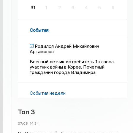
31
1
2
3
4
5
6
События
:
Родился Андрей Михайлович
Артамонов
Военный летчик-истребитель 1 класса,
участник войны в Корее. Почетный
гражданин города Владимира.
События недели
Топ 3
07/08
14:34