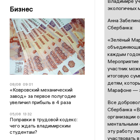
Владимире уча
Бизнес
экологичных 
Анна Забелин
Сбербанка:
«Зелёный Мар
объединяющая
каждым годом 
Мероприятие 
участник може
итоговую сум
детям, котор
08/08
09:01
«Ковровский механический
Марафоне — э
завод» за первое полугодие
увеличил прибыль в 4 раза
Все добровол
Сбербанка «В
05/08
13:32
организации 
Поправки в трудовой кодекс:
ментальными 
чего ждать владимирским
эту работу л
студентам?
участвовать в