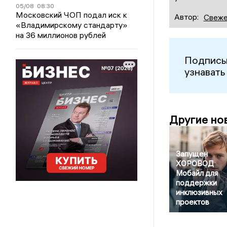
05/08
08:30
Московский ЧОП подал иск к
Автор:
Свеже
«Владимирскому стандарту»
на 36 миллионов рублей
Подписы
узнавать
Другие но
Запущен
ХОРОВОД
Мобайл для
поддержки
инклюзивных
проектов