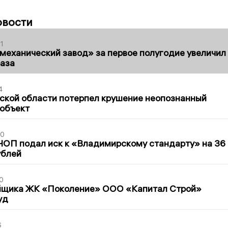
овости
1
механический завод» за первое полугодие увеличил
раза
4
ской области потерпел крушение неопознанный
 объект
30
ЧОП подал иск к «Владимирскому стандарту» на 36
ублей
0
йщика ЖК «Поколение» ООО «Капитал Строй»
уд
6