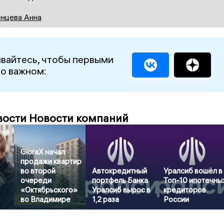
нцева Анна
вайтесь, чтобы первыми
 о важном:
вости Новости компаний
GloraX начал
продажи квартир
во второй
Автокредитный
Уралсиб вошёл в
очереди
портфель Банка
Топ-10 ипотечны
«Октябрьского»
Уралсиб вырос в
кредиторов
во Владимире
1,2 раза
России