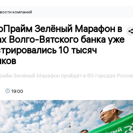
вости компаний
рПрайм Зелёный Марафон в
х Волго-Вятского банка уже
трировались 10 тысяч
иков
райм Зелёный Марафон пройдёт в 60 городах Росси
19:00