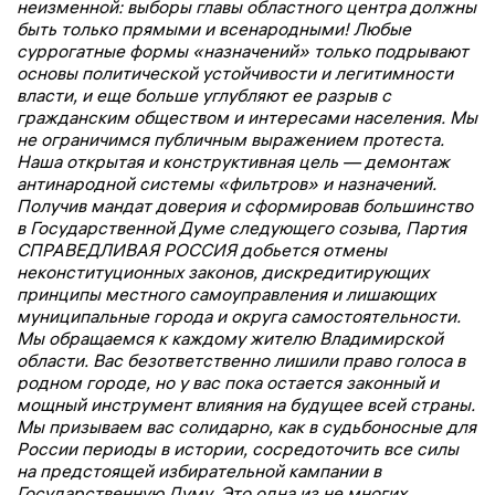
неизменной: выборы главы областного центра должны
быть только прямыми и всенародными! Любые
суррогатные формы «назначений» только подрывают
основы политической устойчивости и легитимности
власти, и еще больше углубляют ее разрыв с
гражданским обществом и интересами населения. Мы
не ограничимся публичным выражением протеста.
Наша открытая и конструктивная цель — демонтаж
антинародной системы «фильтров» и назначений.
Получив мандат доверия и сформировав большинство
в Государственной Думе следующего созыва, Партия
СПРАВЕДЛИВАЯ РОССИЯ добьется отмены
неконституционных законов, дискредитирующих
принципы местного самоуправления и лишающих
муниципальные города и округа самостоятельности.
Мы обращаемся к каждому жителю Владимирской
области. Вас безответственно лишили право голоса в
родном городе, но у вас пока остается законный и
мощный инструмент влияния на будущее всей страны.
Мы призываем вас солидарно, как в судьбоносные для
России периоды в истории, сосредоточить все силы
на предстоящей избирательной кампании в
Государственную Думу. Это одна из не многих