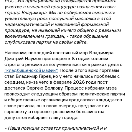
РОССИЯ принципиально отказывается принимать
участие в нынешней процедуре назначения главы
города Владимира. Мы не собираемся выполнять
унизительную роль послушной массовки в этой
недемократической и навязанной формальной
процедуре, не имеющей ничего общего с реальным
волеизъявлением граждан, - такое обращение
опубликовала партия на своём сайте.
Напомним, последний постоянный мэр Владимира
Дмитрий Наумов приговорён к 8 годам колонии
строгого режима за получение взятки в рамках дела о
"кладбищенской мафии".
После этого врио горглавы
стал Владимир Гарев, но у него начались проблемы с
сердцем, из-за чего в феврале 2026 года пост
достался Сергею Волкову. Процесс избрания мэра
происходит следующим образом: политические партии
и общественные организации предлагают кандидатов
главе региона, он в свою очередь предлагает их
горсовету, а горсовет решением большинства
депутатов избирает главу города.
- Наша позиция остается принципиальной и и