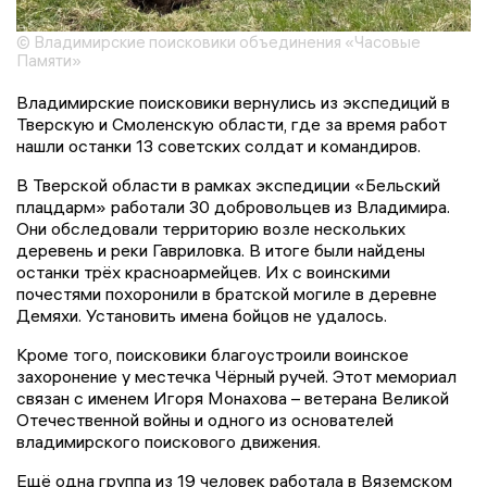
© Владимирские поисковики объединения «Часовые
Памяти»
Владимирские поисковики вернулись из экспедиций в
Тверскую и Смоленскую области, где за время работ
нашли останки 13 советских солдат и командиров.
В Тверской области в рамках экспедиции «Бельский
плацдарм» работали 30 добровольцев из Владимира.
Они обследовали территорию возле нескольких
деревень и реки Гавриловка. В итоге были найдены
останки трёх красноармейцев. Их с воинскими
почестями похоронили в братской могиле в деревне
Демяхи. Установить имена бойцов не удалось.
Кроме того, поисковики благоустроили воинское
захоронение у местечка Чёрный ручей. Этот мемориал
связан с именем Игоря Монахова – ветерана Великой
Отечественной войны и одного из основателей
владимирского поискового движения.
Ещё одна группа из 19 человек работала в Вяземском