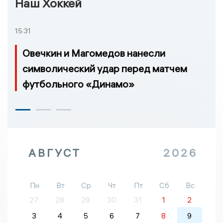
Наш Хоккей
15:31
Овечкин и Магомедов нанесли
символический удар перед матчем
футбольного «Динамо»
АВГУСТ
2026
Пн
Вт
Ср
Чт
Пт
Сб
Вс
27
28
29
30
31
1
2
3
4
5
6
7
8
9