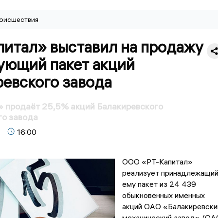
оисшествия
питал» выставил на продажу
ующий пакет акций
ревского завода
» продаёт 25,5% акций Балакиревского
го завода
16:00
ООО «РТ-Капитал»
реализует принадлежащи
ему пакет из 24 439
обыкновенных именных
акций ОАО «Балакиревски
механический завод» (ОА