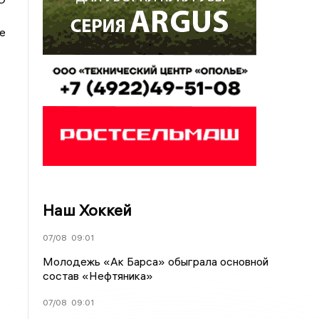
е
Наш Хоккей
07/08
09:01
Молодежь «Ак Барса» обыграла основной
состав «Нефтяника»
07/08
09:01