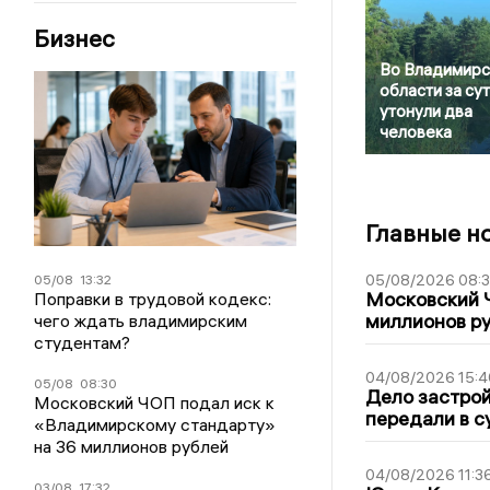
Бизнес
Во Владимирс
области за су
утонули два
человека
Главные н
05/08/2026 08:
05/08
13:32
Московский 
Поправки в трудовой кодекс:
миллионов р
чего ждать владимирским
студентам?
04/08/2026 15:4
05/08
08:30
Дело застро
Московский ЧОП подал иск к
передали в с
«Владимирскому стандарту»
на 36 миллионов рублей
04/08/2026 11:3
03/08
17:32