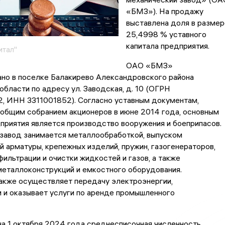
«БМЗ»). На продажу
выставлена доля в размер
25,4998 % уставного
капитала предприятия.
итал"
ОАО «БМЗ»
ано в поселке Балакирево Александровского района
бласти по адресу ул. Заводская, д. 10 (ОГРН
, ИНН 3311001852). Согласно уставным документам,
общим собранием акционеров в июне 2014 года, основным
риятия является производство вооружения и боеприпасов.
 завод занимается металлообработкой, выпуском
 арматуры, крепежных изделий, пружин, газогенераторов,
фильтрации и очистки жидкостей и газов, а также
металлоконструкций и емкостного оборудования.
акже осуществляет передачу электроэнергии,
 и оказывает услуги по аренде промышленного
а 1 октября 2024 года среднесписочная численность