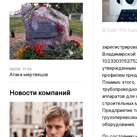
© Сайт "РК-Кап
зарегистриров
Владимирской о
1023303153752
утвержденным 
06/08
17:00
Атака мертвецов
профилем предп
Помимо этого,
трубопроводной
Новости компаний
аппаратов для 
строительных 
Предприятие т
грузоперевозки
оборудования.
По состоянию н