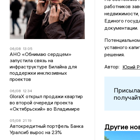
работников зав
недвижимости, 
Единого госуд
документации.
Потенциальном
уставного капи
06/08
13:05
АНО «Обнимаю сердцем»
решения.
запустила связь на
инфраструктуре Билайна для
Автор:
Юрий Р
поддержки инклюзивных
проектов
Присыла
06/08
12:34
GloraX открыл продажи квартир
получайт
во второй очереди проекта
«Октябрьский» во Владимире
05/08
21:19
Другие но
Автокредитный портфель Банка
Уралсиб вырос на 23%