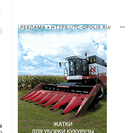
РЕКЛАМА • HTTPS://TC-OPOLIE.RU/
й
й
О