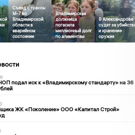
Съезд с трассы
М-7 во
Владимирская
кой
Владимирской
должница
В Александрове
тки
области в
погасила
судят за убийств
аварийном
миллионный долг
и хранение
состоянии
по алиментам
оружия
овости
30
ЧОП подал иск к «Владимирскому стандарту» на 36
ублей
0
йщика ЖК «Поколение» ООО «Капитал Строй»
уд
6