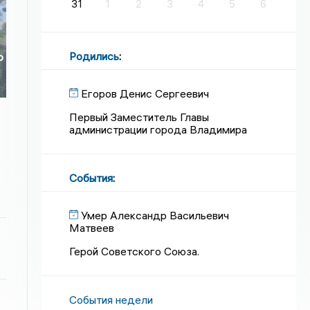
31
1
2
3
4
5
6
Родились
:
о
Егоров Денис Сергеевич
Первый Заместитель Главы
администрации города Владимира
События
:
Умер Александр Васильевич
Матвеев
Герой Советского Союза.
События недели